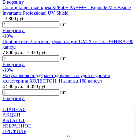
В корзину
Cолнцезащитный крем SPF50+ PA++++ - Bijou de Mer Beaute
Invariante Professional UV Shield
3 800 руб.
шт
В корзину
-10%
Пробиотики 3-летней ферментации OM-X от Dr. OHHIRA, 90
капсул
7 800 руб.
7 020 руб.
шт
В корзину
-10%
Натуральная поддержка здоровья сосудов и уровня
холестерина ХОЛЕСТОН, Hisamitsu 168 капсул
4 500 руб.
4 050 руб.
шт
В корзину
ГЛАВНАЯ
АКЦИИ
КАТАЛОГ
ИЗБРАННОЕ
ПРОФИЛЬ
0