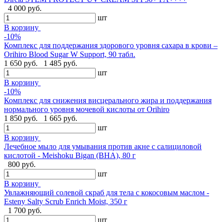
4 000 руб.
шт
В корзину
-10%
Комплекс для поддержания здорового уровня сахара в крови –
Orihiro Blood Sugar W Support, 90 табл.
1 650 руб.
1 485 руб.
шт
В корзину
-10%
Комплекс для снижения висцерального жира и поддержания
нормального уровня мочевой кислоты от Orihiro
1 850 руб.
1 665 руб.
шт
В корзину
Лечебное мыло для умывания против акне с салициловой
кислотой - Meishoku Bigan (BHA), 80 г
800 руб.
шт
В корзину
Увлажняющий солевой скраб для тела с кокосовым маслом -
Esteny Salty Scrub Enrich Moist, 350 г
1 700 руб.
шт