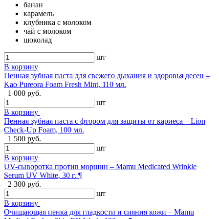
банан
карамель
клубника с молоком
чай с молоком
шоколад
шт
В корзину
Пенная зубная паста для свежего дыхания и здоровья десен –
Kao Pureora Foam Fresh Mint, 110 мл.
1 000 руб.
шт
В корзину
Пенная зубная паста с фтором для защиты от кариеса – Lion
Check-Up Foam, 100 мл.
1 500 руб.
шт
В корзину
UV-сыворотка против морщин – Mamu Medicated Wrinkle
Serum UV White, 30 г. ¶
2 300 руб.
шт
В корзину
Очищающая пенка для гладкости и сияния кожи – Mamu