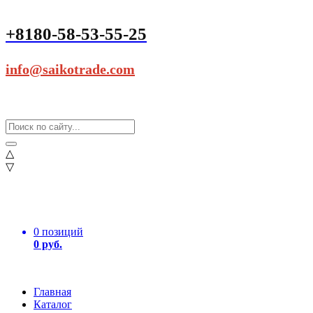
+8180-58-53-55-25
info@saikotrade.com
△
▽
0 позиций
0 руб.
Главная
Каталог