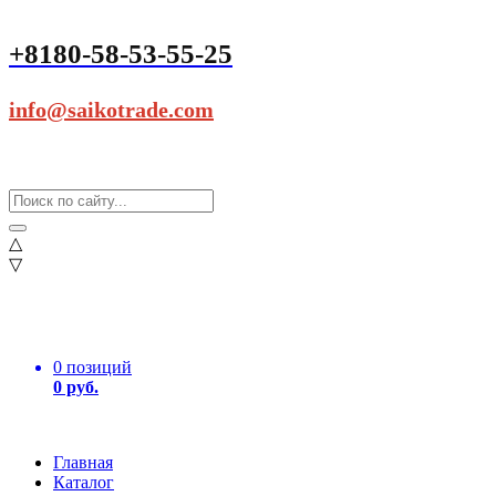
+8180-58-53-55-25
info@saikotrade.com
△
▽
0 позиций
0 руб.
Главная
Каталог