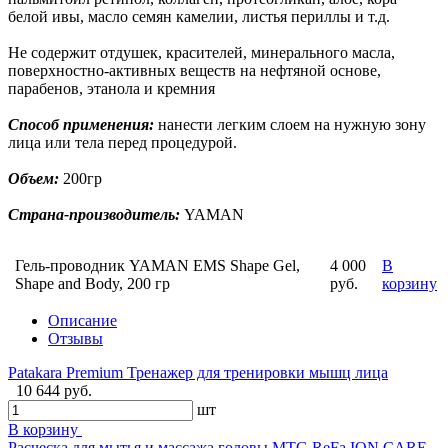
белой ивы, масло семян камелии, листья периллы и т.д.
Не содержит отдушек, красителей, минерального масла,
поверхностно-активных веществ на нефтяной основе,
парабенов, этанола и кремния
Способ применения:
нанести легким слоем на нужную зону
лица или тела перед процедурой.
Объем:
200гр
Страна-производитель:
YAMAN
Гель-проводник YAMAN EMS Shape Gel,
4 000
В
Shape and Body, 200 гр
руб.
корзину
Описание
Отзывы
Patakara Premium Тренажер для тренировки мышц лица
10 644 руб.
шт
В корзину
Расческа для мытья и массажа головы MTG ReFa ION CARE