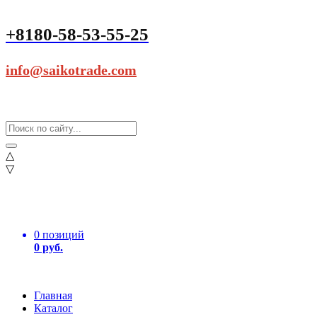
+8180-58-53-55-25
info@saikotrade.com
△
▽
0 позиций
0 руб.
Главная
Каталог