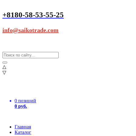
+8180-58-53-55-25
info@saikotrade.com
△
▽
0 позиций
0 руб.
Главная
Каталог