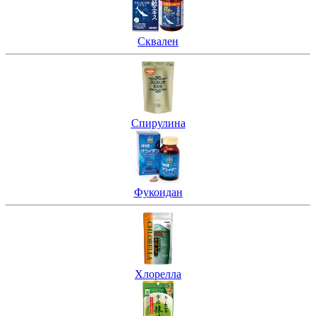
Сквален
Спирулина
Фукоидан
Хлорелла