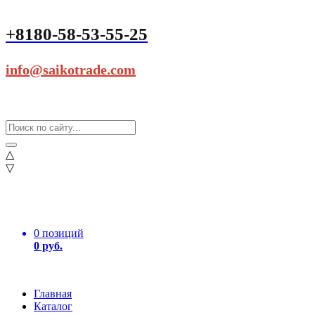
+8180-58-53-55-25
info@saikotrade.com
△
▽
0 позиций
0 руб.
Главная
Каталог