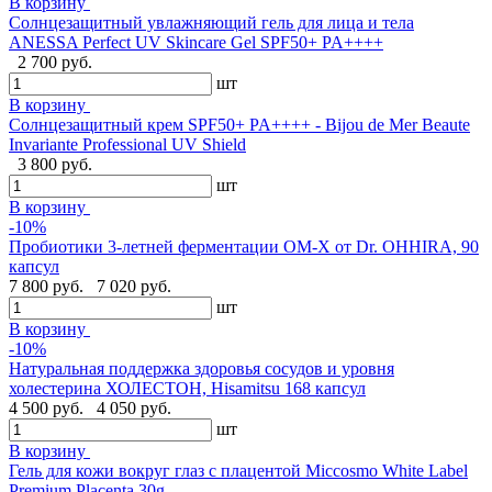
В корзину
Солнцезащитный увлажняющий гель для лица и тела
ANESSA Perfect UV Skincare Gel SPF50+ PA++++
2 700 руб.
шт
В корзину
Cолнцезащитный крем SPF50+ PA++++ - Bijou de Mer Beaute
Invariante Professional UV Shield
3 800 руб.
шт
В корзину
-10%
Пробиотики 3-летней ферментации OM-X от Dr. OHHIRA, 90
капсул
7 800 руб.
7 020 руб.
шт
В корзину
-10%
Натуральная поддержка здоровья сосудов и уровня
холестерина ХОЛЕСТОН, Hisamitsu 168 капсул
4 500 руб.
4 050 руб.
шт
В корзину
Гель для кожи вокруг глаз с плацентой Miccosmo White Label
Premium Placenta,30g