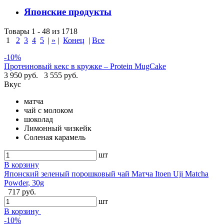
Японские продукты
Товары 1 - 48 из 1718
1
2
3
4
5
|
»
|
Конец
|
Все
-10%
Протеиновый кекс в кружке – Protein MugCake
3 950 руб.
3 555 руб.
Вкус
матча
чай с молоком
шоколад
Лимонный чизкейк
Соленая карамель
шт
В корзину
Японский зеленый порошковый чай Матча Itoen Uji Matcha
Powder, 30g
717 руб.
шт
В корзину
-10%