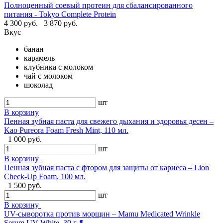
Полноценный соевый протеин для сбалансированного
питания - Tokyo Complete Protein
4 300 руб.
3 870 руб.
Вкус
банан
карамель
клубника с молоком
чай с молоком
шоколад
шт
В корзину
Пенная зубная паста для свежего дыхания и здоровья десен –
Kao Pureora Foam Fresh Mint, 110 мл.
1 000 руб.
шт
В корзину
Пенная зубная паста с фтором для защиты от кариеса – Lion
Check-Up Foam, 100 мл.
1 500 руб.
шт
В корзину
UV-сыворотка против морщин – Mamu Medicated Wrinkle
Serum UV White, 30 г. ¶