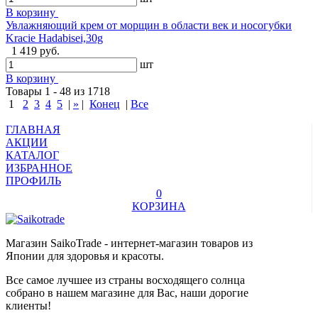
В корзину
Увлажняющий крем от морщин в области век и носогубки
Kracie Hadabisei,30g
1 419 руб.
шт
В корзину
Товары 1 - 48 из 1718
1
2
3
4
5
|
»
|
Конец
|
Все
ГЛАВНАЯ
АКЦИИ
КАТАЛОГ
ИЗБРАННОЕ
ПРОФИЛЬ
0
КОРЗИНА
Магазин SaikoTrade - интернет-магазин товаров из
Японии для здоровья и красоты.
Все самое лучшее из страны восходящего солнца
собрано в нашем магазине для Вас, наши дорогие
клиенты!