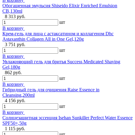
В корзину
Обогащенная эмульсия Shiseido Elixir Enriched Emulsion
CB,130ml
8 313 руб.
шт
В корзину
Крем-гель для лица с астаксатином и коллагеном Dhc
Astaxanthin Collagen All in One Gel,120g
3 751 руб.
шт
В корзину
Увлажняющий гель для бритья Success Medicated Shaving
Gel,180g
862 руб.
шт
В корзину
Гибридный гель для очищения Raise Essence in
Cleansing,200ml
4 156 руб.
шт
В корзину
Солнцезащитная эссенция Isehan Sunkiller Perfect Water Essence
SPF50+,50g
1 115 руб.
шт