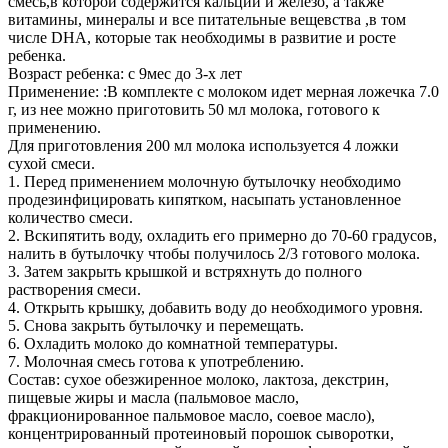
смесь,в которой содержится кальций и железо, а также
витамины, минералы и все питательные вещевства ,в том
числе DHA, которые так необходимы в развитие и росте
ребенка.
Возраст ребенка: с 9мес до 3-х лет
Применение: :В комплекте с молоком идет мерная ложечка 7.0
г, из нее можно приготовить 50 мл молока, готового к
применению.
Для приготовления 200 мл молока используется 4 ложки
сухой смеси.
1. Перед применением молочную бутылочку необходимо
продезинфицировать кипятком, насыпать установленное
количество смеси.
2. Вскипятить воду, охладить его примерно до 70-60 градусов,
налить в бутылочку чтобы получилось 2/3 готового молока.
3. Затем закрыть крышкой и встряхнуть до полного
растворения смеси.
4. Открыть крышку, добавить воду до необходимого уровня.
5. Снова закрыть бутылочку и перемещать.
6. Охладить молоко до комнатной температуры.
7. Молочная смесь готова к употреблению.
Состав: сухое обезжиренное молоко, лактоза, декстрин,
пищевые жиры и масла (пальмовое масло,
фракционированное пальмовое масло, соевое масло),
концентрированный протеиновый порошок сыворотки,