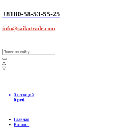
+8180-58-53-55-25
info@saikotrade.com
△
▽
0 позиций
0 руб.
Главная
Каталог