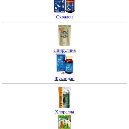
Сквален
Спирулина
Фукоидан
Хлорелла