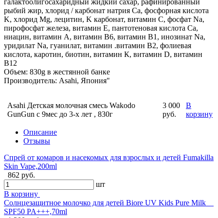
галактоолигосахаридный жидкий сахар, рафинированный
рыбий жир, хлорид / карбонат натрия Ca, фосфорная кислота
K, хлорид Mg, лецитин, K карбонат, витамин C, фосфат Na,
пирофосфат железа, витамин E, пантотеновая кислота Ca,
ниацин, витамин A, витамин B6, витамин B1, инозинат Na,
уридилат Na, гуанилат, витамин .витамин В2, фолиевая
кислота, каротин, биотин, витамин К, витамин D, витамин
B12
Объем: 830g в жестянной банке
Производитель: Asahi, Япония"
Asahi Детская молочная смесь Wakodo
3 000
В
GunGun с 9мес до 3-х лет , 830г
руб.
корзину
Описание
Отзывы
Спрей от комаров и насекомых для взрослых и детей Fumakilla
Skin Vape,200ml
862 руб.
шт
В корзину
Солнцезащитное молочко для детей Biore UV Kids Pure Milk
SPF50 PA+++,70ml