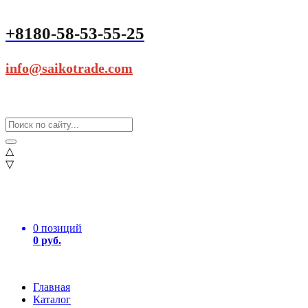
+8180-58-53-55-25
info@saikotrade.com
△
▽
0 позиций
0 руб.
Главная
Каталог