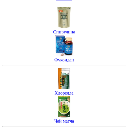
Спирулина
Фукоидан
Хлорелла
Чай матча