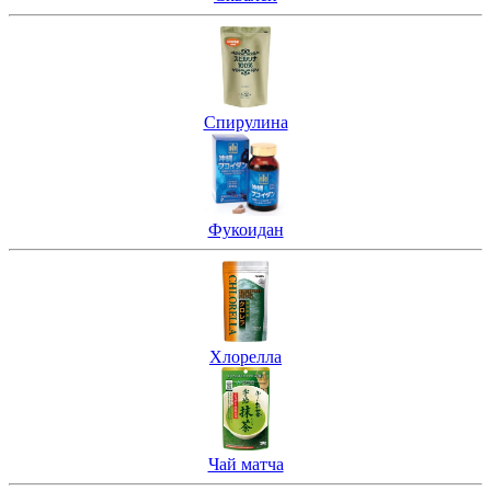
Спирулина
Фукоидан
Хлорелла
Чай матча