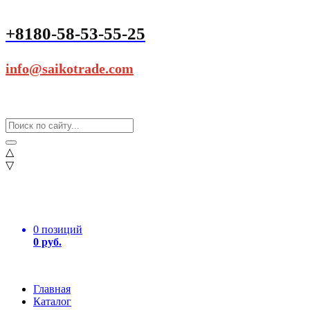
+8180-58-53-55-25
info@saikotrade.com
△
▽
0 позиций
0 руб.
Главная
Каталог