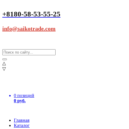
+8180-58-53-55-25
info@saikotrade.com
△
▽
0 позиций
0 руб.
Главная
Каталог