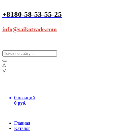
+8180-58-53-55-25
info@saikotrade.com
△
▽
0 позиций
0 руб.
Главная
Каталог