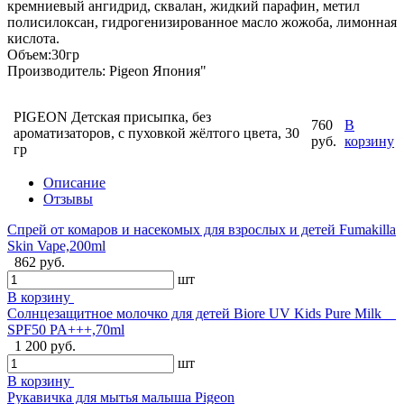
кремниевый ангидрид, сквалан, жидкий парафин, метил
полисилоксан, гидрогенизированное масло жожоба, лимонная
кислота.
Объем:30гр
Производитель: Pigeon Япония"
PIGEON Детская присыпка, без
760
В
ароматизаторов, с пуховкой жёлтого цвета, 30
руб.
корзину
гр
Описание
Отзывы
Спрей от комаров и насекомых для взрослых и детей Fumakilla
Skin Vape,200ml
862 руб.
шт
В корзину
Солнцезащитное молочко для детей Biore UV Kids Pure Milk
SPF50 PA+++,70ml
1 200 руб.
шт
В корзину
Рукавичка для мытья малыша Pigeon