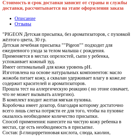
Стоимость и срок доставки зависит от страны и службы
доставки, рассчитывается на этапе оформления заказа
Описание
Отзывы
"PIGEON Детская присыпка, без ароматизаторов, с пуховкой
жёлтого цвета, 30 гр.
Детская лечебная присыпка ""Pigeon"" подходит для
ежедневного ухода за телом малыша с рождения.
Применяется в местах опрелостей, сыпи у ребенка,
успокаивает кожный зуд.
Имеет оптимальный для кожи уровень pH.
Изготовлена на основе натуральных компонентов: масло
жожоба питает кожу, а сквалан удерживает влагу в коже,не
содержит красителей и ароматизаторов.
Прошла тест на аллергическую реакцию ( но этоне означает,
что не может вызывать аллергию).
В комплект входит желтая мягкая пуховка.
Коробочка имеет дозатор, благодаря которому достаточно
всего лишь слегка потрясти ее для того, чтобы на пуховке
оказалось необходимое количество присыпки.
Способ применения: нанесите на чистую кожу ребенка в
местах, где есть необходимость в присыпке.
Состав: β-глицирретиновая кислота, слюда, каолин,