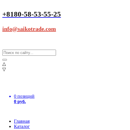
+8180-58-53-55-25
info@saikotrade.com
△
▽
0 позиций
0 руб.
Главная
Каталог