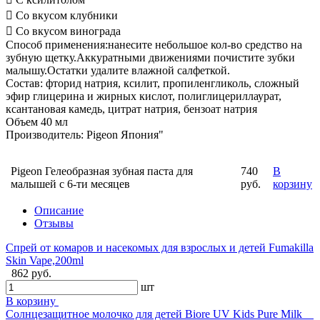
 Со вкусом клубники
 Со вкусом винограда
Способ применения:нанесите небольшое кол-во средство на
зубную щетку.Аккуратными движениями почистите зубки
малышу.Остатки удалите влажной салфеткой.
Состав: фторид натрия, ксилит, пропиленгликоль, сложный
эфир глицерина и жирных кислот, полиглицериллаурат,
ксантановая камедь, цитрат натрия, бензоат натрия
Объем 40 мл
Производитель: Pigeon Япония"
Pigeon Гелеобразная зубная паста для
740
В
малышей с 6-ти месяцев
руб.
корзину
Описание
Отзывы
Спрей от комаров и насекомых для взрослых и детей Fumakilla
Skin Vape,200ml
862 руб.
шт
В корзину
Солнцезащитное молочко для детей Biore UV Kids Pure Milk