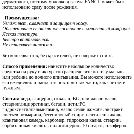
дерматолога, поэтому молочко для тела FANCL может быть
использовано сразу после рождения.
Преимущества:
Увлажняет, смягчает и защищает кожу.
Обеспечивает ее отличное состояние и мгновенный комфорт.
Легкая текстура.
Быстро впитывается.
Не оставляет липкости.
Без консервантов, без красителей, не содержит спирт.
Способ применения:
нанесите небольшое количество
средства на руку и аккуратно распределите по телу малыша
или ребенка до полного впитывания. Вы можете использовать
его ежедневно и наносить повторно так часто, как считаете
нужным.
Состав:
вода, глицерин, сквалан, BG, оливковое масло,
стеарилглицирретинат, бетаин, цетилPG
гидроксиэтилпальмитамид, масло семян жожоба, экстракт
листьев розмарина, бегениловый спирт, пентиленгликоль,
ксантановая камедь, карбомер, гидроксид калия, стеарин,
сорбитановая кислота, полиглицерил- 10 стеарат, токоферол.