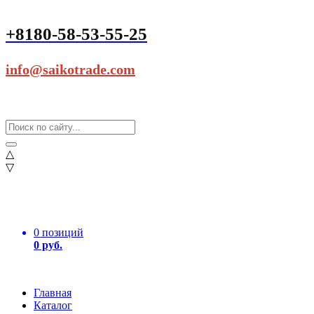
+8180-58-53-55-25
info@saikotrade.com
△
▽
0 позиций
0 руб.
Главная
Каталог