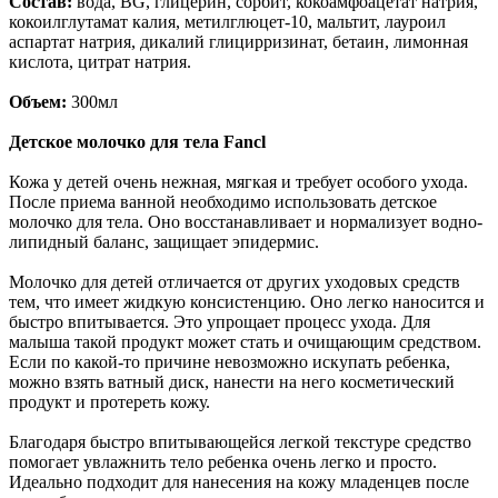
Состав:
вода, BG, глицерин, сорбит, кокоамфоацетат натрия,
кокоилглутамат калия, метилглюцет-10, мальтит, лауроил
аспартат натрия, дикалий глицирризинат, бетаин, лимонная
кислота, цитрат натрия.
Объем:
300мл
Детское молочко для тела Fancl
Кожа у детей очень нежная, мягкая и требует особого ухода.
После приема ванной необходимо использовать детское
молочко для тела. Оно восстанавливает и нормализует водно-
липидный баланс, защищает эпидермис.
Молочко для детей отличается от других уходовых средств
тем, что имеет жидкую консистенцию. Оно легко наносится и
быстро впитывается. Это упрощает процесс ухода. Для
малыша такой продукт может стать и очищающим средством.
Если по какой-то причине невозможно искупать ребенка,
можно взять ватный диск, нанести на него косметический
продукт и протереть кожу.
Благодаря быстро впитывающейся легкой текстуре средство
помогает увлажнить тело ребенка очень легко и просто.
Идеально подходит для нанесения на кожу младенцев после