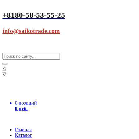
+8180-58-53-55-25
info@saikotrade.com
△
▽
0 позиций
0 руб.
Главная
Каталог