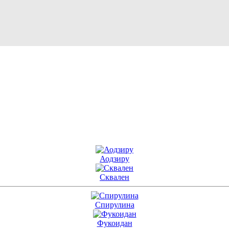
Аодзиру
Сквален
Спирулина
Фукоидан