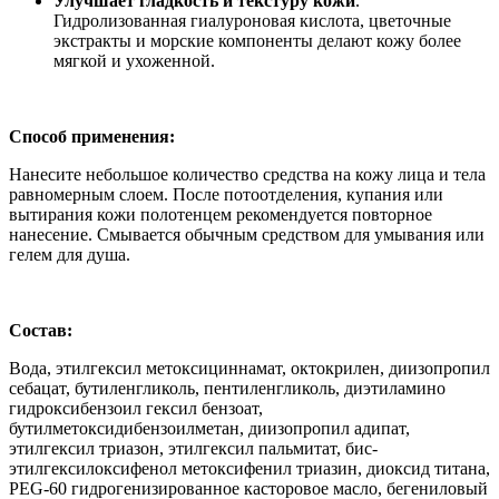
Улучшает гладкость и текстуру кожи
.
Гидролизованная гиалуроновая кислота, цветочные
экстракты и морские компоненты делают кожу более
мягкой и ухоженной.
Способ применения:
Нанесите небольшое количество средства на кожу лица и тела
равномерным слоем. После потоотделения, купания или
вытирания кожи полотенцем рекомендуется повторное
нанесение. Смывается обычным средством для умывания или
гелем для душа.
Состав:
Вода, этилгексил метоксициннамат, октокрилен, диизопропил
себацат, бутиленгликоль, пентиленгликоль, диэтиламино
гидроксибензоил гексил бензоат,
бутилметоксидибензоилметан, диизопропил адипат,
этилгексил триазон, этилгексил пальмитат, бис-
этилгексилоксифенол метоксифенил триазин, диоксид титана,
PEG-60 гидрогенизированное касторовое масло, бегениловый