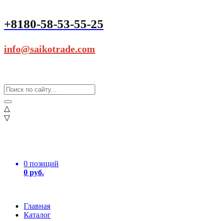
+8180-58-53-55-25
info@saikotrade.com
△
▽
0 позиций
0 руб.
Главная
Каталог