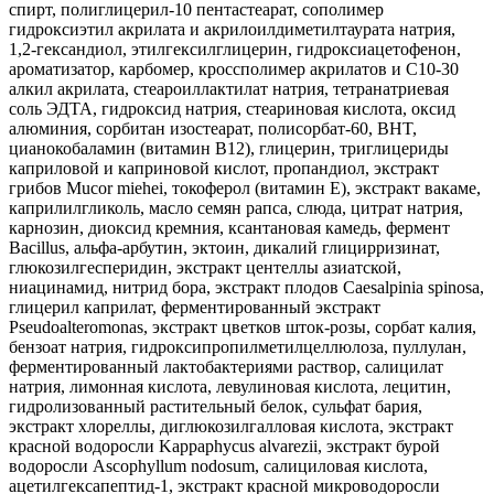
спирт, полиглицерил-10 пентастеарат, сополимер
гидроксиэтил акрилата и акрилоилдиметилтаурата натрия,
1,2-гександиол, этилгексилглицерин, гидроксиацетофенон,
ароматизатор, карбомер, кроссполимер акрилатов и C10-30
алкил акрилата, стеароиллактилат натрия, тетранатриевая
соль ЭДТА, гидроксид натрия, стеариновая кислота, оксид
алюминия, сорбитан изостеарат, полисорбат-60, BHT,
цианокобаламин (витамин B12), глицерин, триглицериды
каприловой и каприновой кислот, пропандиол, экстракт
грибов Mucor miehei, токоферол (витамин Е), экстракт вакаме,
каприлилгликоль, масло семян рапса, слюда, цитрат натрия,
карнозин, диоксид кремния, ксантановая камедь, фермент
Bacillus, альфа-арбутин, эктоин, дикалий глицирризинат,
глюкозилгесперидин, экстракт центеллы азиатской,
ниацинамид, нитрид бора, экстракт плодов Caesalpinia spinosa,
глицерил каприлат, ферментированный экстракт
Pseudoalteromonas, экстракт цветков шток-розы, сорбат калия,
бензоат натрия, гидроксипропилметилцеллюлоза, пуллулан,
ферментированный лактобактериями раствор, салицилат
натрия, лимонная кислота, левулиновая кислота, лецитин,
гидролизованный растительный белок, сульфат бария,
экстракт хлореллы, диглюкозилгалловая кислота, экстракт
красной водоросли Kappaphycus alvarezii, экстракт бурой
водоросли Ascophyllum nodosum, салициловая кислота,
ацетилгексапептид-1, экстракт красной микроводоросли