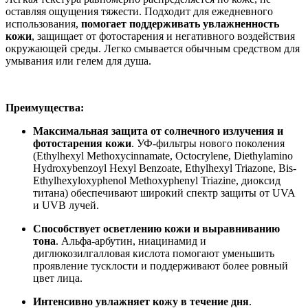
оставляя ощущения тяжести. Подходит для ежедневного
использования,
помогает поддерживать увлажненность
кожи
, защищает от фотостарения и негативного воздействия
окружающей среды. Легко смывается обычным средством для
умывания или гелем для душа.
Преимущества:
Максимальная защита от солнечного излучения и
фотостарения кожи
. УФ-фильтры нового поколения
(Ethylhexyl Methoxycinnamate, Octocrylene, Diethylamino
Hydroxybenzoyl Hexyl Benzoate, Ethylhexyl Triazone, Bis-
Ethylhexyloxyphenol Methoxyphenyl Triazine, диоксид
титана) обеспечивают широкий спектр защиты от UVA
и UVB лучей.
Способствует осветлению кожи и выравниванию
тона
. Альфа-арбутин, ниацинамид и
диглюкозилгалловая кислота помогают уменьшить
проявление тусклости и поддерживают более ровный
цвет лица.
Интенсивно увлажняет кожу в течение дня
.