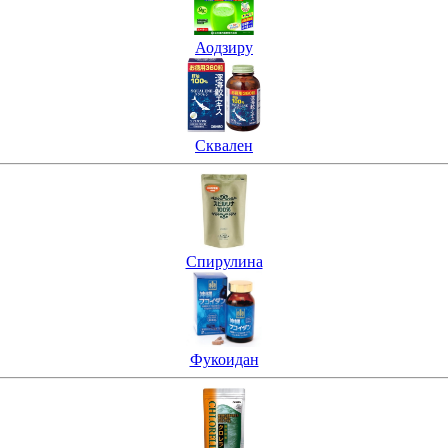
Аодзиру
Сквален
Спирулина
Фукоидан