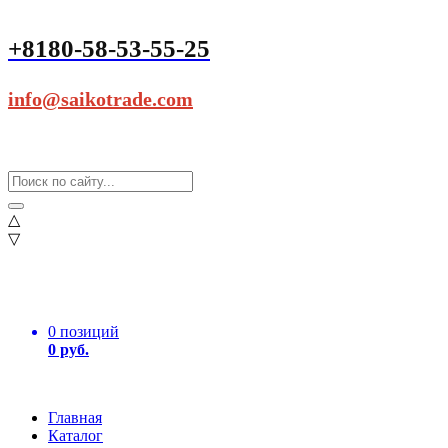
+8180-58-53-55-25
info@saikotrade.com
△
▽
0 позиций
0 руб.
Главная
Каталог