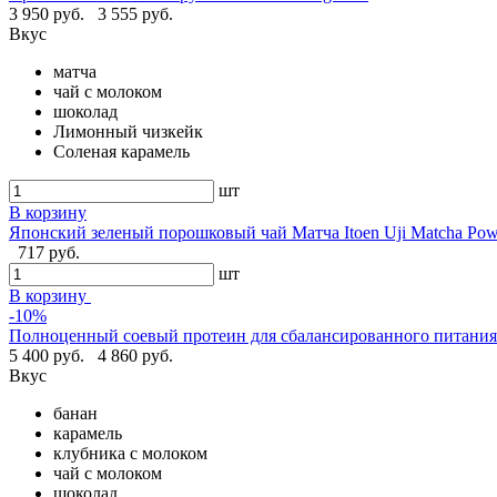
3 950 руб.
3 555 руб.
Вкус
матча
чай с молоком
шоколад
Лимонный чизкейк
Соленая карамель
шт
В корзину
Японский зеленый порошковый чай Матча Itoen Uji Matcha Pow
717 руб.
шт
В корзину
-10%
Полноценный соевый протеин для сбалансированного питания -
5 400 руб.
4 860 руб.
Вкус
банан
карамель
клубника с молоком
чай с молоком
шоколад