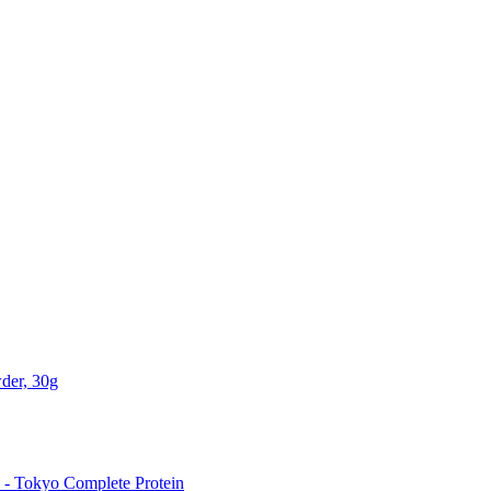
der, 30g
 Tokyo Complete Protein