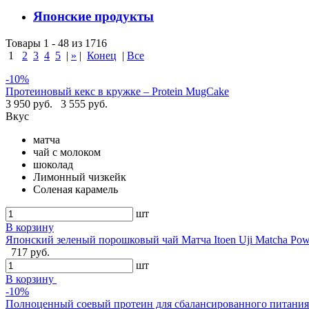
Японские продукты
Товары 1 - 48 из 1716
1
2
3
4
5
|
»
|
Конец
|
Все
-10%
Протеиновый кекс в кружке – Protein MugCake
3 950 руб.
3 555 руб.
Вкус
матча
чай с молоком
шоколад
Лимонный чизкейк
Соленая карамель
шт
В корзину
Японский зеленый порошковый чай Матча Itoen Uji Matcha Pow
717 руб.
шт
В корзину
-10%
Полноценный соевый протеин для сбалансированного питания -