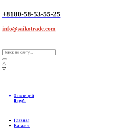
+8180-58-53-55-25
info@saikotrade.com
△
▽
0 позиций
0 руб.
Главная
Каталог