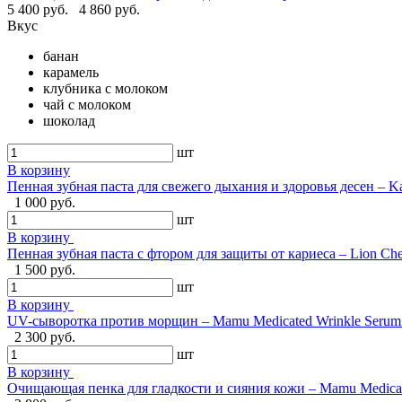
5 400 руб.
4 860 руб.
Вкус
банан
карамель
клубника с молоком
чай с молоком
шоколад
шт
В корзину
Пенная зубная паста для свежего дыхания и здоровья десен – Ka
1 000 руб.
шт
В корзину
Пенная зубная паста с фтором для защиты от кариеса – Lion Ch
1 500 руб.
шт
В корзину
UV-сыворотка против морщин – Mamu Medicated Wrinkle Serum U
2 300 руб.
шт
В корзину
Очищающая пенка для гладкости и сияния кожи – Mamu Medical 