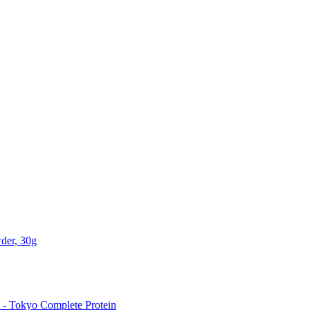
der, 30g
 Tokyo Complete Protein