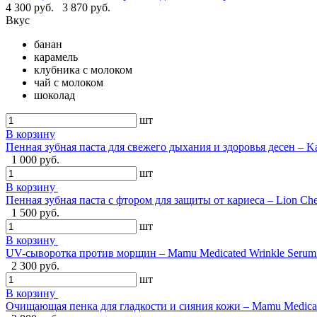
4 300 руб.
3 870 руб.
Вкус
банан
карамель
клубника с молоком
чай с молоком
шоколад
шт
В корзину
Пенная зубная паста для свежего дыхания и здоровья десен – Ka
1 000 руб.
шт
В корзину
Пенная зубная паста с фтором для защиты от кариеса – Lion Ch
1 500 руб.
шт
В корзину
UV-сыворотка против морщин – Mamu Medicated Wrinkle Serum U
2 300 руб.
шт
В корзину
Очищающая пенка для гладкости и сияния кожи – Mamu Medical 