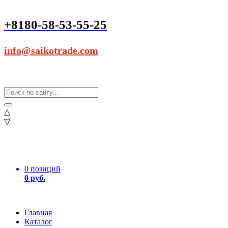
+8180-58-53-55-25
info@saikotrade.com
△
▽
0 позиций
0 руб.
Главная
Каталог