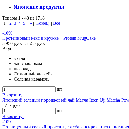
Японские продукты
Товары 1 - 48 из 1718
1
2
3
4
5
|
»
|
Конец
|
Все
-10%
Протеиновый кекс в кружке – Protein MugCake
3 950 руб.
3 555 руб.
Вкус
матча
чай с молоком
шоколад
Лимонный чизкейк
Соленая карамель
шт
В корзину
Японский зеленый порошковый чай Матча Itoen Uji Matcha Pow
717 руб.
шт
В корзину
-10%
Полноценный соевый протеин для сбалансированного питания -