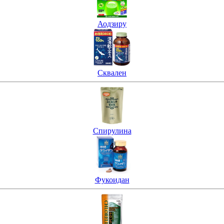
Аодзиру
Сквален
Спирулина
Фукоидан