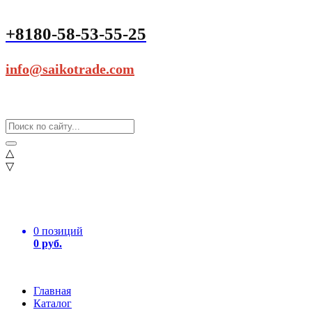
+8180-58-53-55-25
info@saikotrade.com
△
▽
0 позиций
0 руб.
Главная
Каталог