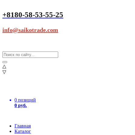
+8180-58-53-55-25
info@saikotrade.com
△
▽
0 позиций
0 руб.
Главная
Каталог