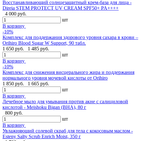
Восстанавливающий солнцезащитный крем-база для лица -
Direia STEM PROTECT UV CREAM SPF50+ PA++++
4 000 руб.
шт
В корзину
-10%
Комплекс для поддержания здорового уровня сахара в крови –
Orihiro Blood Sugar W Support, 90 табл.
1 650 руб.
1 485 руб.
шт
В корзину
-10%
Комплекс для снижения висцерального жира и поддержания
нормального уровня мочевой кислоты от Orihiro
1 850 руб.
1 665 руб.
шт
В корзину
Лечебное мыло для умывания против акне с салициловой
кислотой - Meishoku Bigan (BHA), 80 г
800 руб.
шт
В корзину
Увлажняющий солевой скраб для тела с кокосовым маслом -
Esteny Salty Scrub Enrich Moist, 350 г