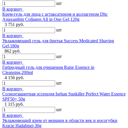
шт
В корзину
Крем-гель для лица с астаксатином и коллагеном Dhc
Astaxanthin Collagen All in One Gel,120g
3 751 руб.
шт
В корзину
Увлажняющий гель для бритья Success Medicated Shaving
Gel,180g
862 руб.
шт
В корзину
Гибридный гель для очищения Raise Essence in
Cleansing,200ml
4 156 руб.
шт
В корзину
Солнцезащитная эссенция Isehan Sunkiller Perfect Water Essence
SPF50+,50g
1 115 руб.
шт
В корзину
Увлажняющий крем от морщин в области век и носогубки
Kracie Hadabisei,30g