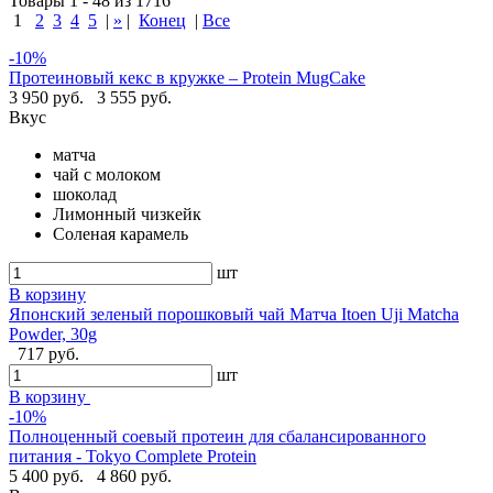
Товары 1 - 48 из 1716
1
2
3
4
5
|
»
|
Конец
|
Все
-10%
Протеиновый кекс в кружке – Protein MugCake
3 950 руб.
3 555 руб.
Вкус
матча
чай с молоком
шоколад
Лимонный чизкейк
Соленая карамель
шт
В корзину
Японский зеленый порошковый чай Матча Itoen Uji Matcha
Powder, 30g
717 руб.
шт
В корзину
-10%
Полноценный соевый протеин для сбалансированного
питания - Tokyo Complete Protein
5 400 руб.
4 860 руб.