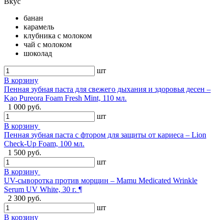
Вкус
банан
карамель
клубника с молоком
чай с молоком
шоколад
шт
В корзину
Пенная зубная паста для свежего дыхания и здоровья десен –
Kao Pureora Foam Fresh Mint, 110 мл.
1 000 руб.
шт
В корзину
Пенная зубная паста с фтором для защиты от кариеса – Lion
Check-Up Foam, 100 мл.
1 500 руб.
шт
В корзину
UV-сыворотка против морщин – Mamu Medicated Wrinkle
Serum UV White, 30 г. ¶
2 300 руб.
шт
В корзину