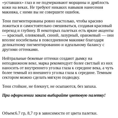
«уставших» глаз и не подчеркивают морщины и дряблость
кожи на веках. Не требуют никаких навыков нанесения
макияжа, с ними вы не совершите ошибок.
Тени пигментированы ровно настолько, чтобы красиво
ложиться и самостоятельно смешиваться, создавая красивый
переход и глубину. В некоторых палетках есть яркие акценты
— красный, оливковый, синий, лазурный, оранжевый — они
вполне носибельны в повседневном макияже благодаря
деликатному пигментированию и идеальному балансу с
другими оттенками.
Нейтральные бежевые оттенки создают дымку на
неподвижном веке, марка рекомендует более светлый из них
наносить от внутреннего уголка глаза к середине века, а чуть
более темный из внешнего уголка глаза к середине. Темным
сектором можно сделать мягкую подводку.
Тени стойкие, не блекнут, не осыпаются, без запаха.
При оформлении заказа выбирайте цветовую палетку!
Объем:6.7 гр, 8,7 гр в зависимости от цвета палетки.