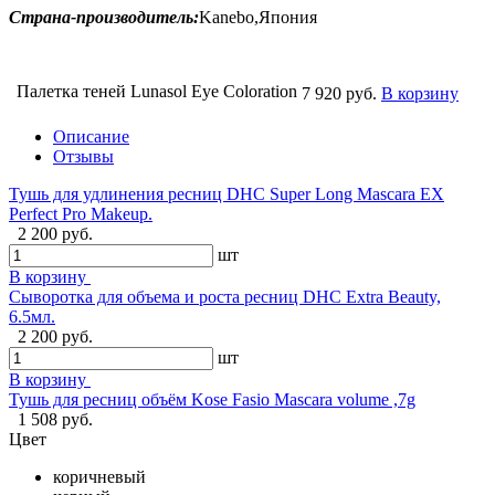
Страна-производитель:
Kanebo,Япония
Палетка теней Lunasol Eye Coloration
7 920 руб.
В корзину
Описание
Отзывы
Тушь для удлинения ресниц DHC Super Long Mascara EX
Perfect Pro Makeup.
2 200 руб.
шт
В корзину
Сыворотка для объема и роста ресниц DHC Extra Beauty,
6.5мл.
2 200 руб.
шт
В корзину
Тушь для ресниц объём Kose Fasio Mascara volume ,7g
1 508 руб.
Цвет
коричневый