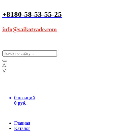
+8180-58-53-55-25
info@saikotrade.com
△
▽
0 позиций
0 руб.
Главная
Каталог