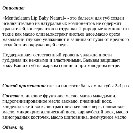
Описание:
«Mentholatum Lip Baby Natural» - это бальзам для губ создан
исключительно из натуральных компонентов не содержит
красителей,консервантов и отдушки. Природные компоненты
такие как масло оливы,экстракт листьев алоэ,масло ореха
макадамии глубоко увлажняют и защищают губы от вредного
воздействия окружающей среды.
Поддерживает естественный уровень увлажненности
губ,делая их нежными и эластичными. Бальзам защищает
кожу Ваших губ на жарком солнце и при холодном ветре.
Способ применения:
слегка нанесите бальзам на губы 2-3 раза
Состав:
оливковое фруктовое масло, масло макадамии,
гидрогенизированное масло авокадо, пчелиный воск,
канделильский воск, экстракт листьев алоэ вера, пальмовое
масло, микрокристаллический воск, карнаубский воск, масло
виноградных косточек, масло шиповника, жемчужное масло.
Объем:
4g