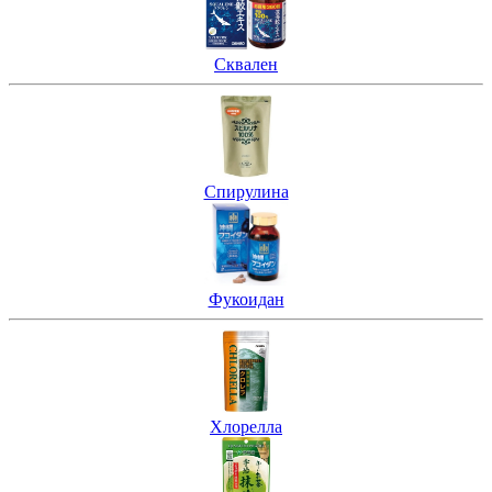
Сквален
Спирулина
Фукоидан
Хлорелла