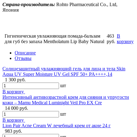
Страна-производитель:
Rohto Pharmaceutical Co., Ltd,
Япония
Гигиеническая увлажняющая помада-бальзам
463
В
для губ без запаха Mentholatum Lip Baby Natural
руб.
корзину
Описание
Отзывы
Солнцезащитный увлажняющий гель для лица и тела Skin
Aqua UV Super Moisture UV Gel SPF 50+ PA++++,14
1 300 руб.
шт
В корзину
Интенсивный антивозрастной крем для сияния и упругости
кожи – Mamu Medical Luminight Veil Pro EX Cre
14 000 руб.
шт
В корзину
Lion Pair Acne Cream W лечебный крем от акне 24 г
983 руб.
шт