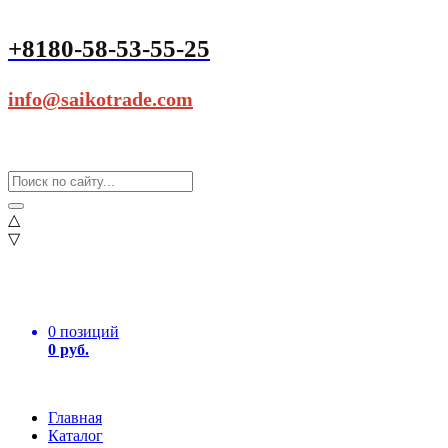
+8180-58-53-55-25
info@saikotrade.com
△
▽
0 позиций
0 руб.
Главная
Каталог