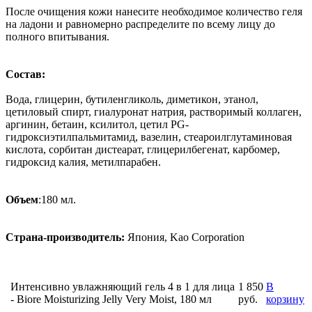
После очищения кожи нанесите необходимое количество геля
на ладони и равномерно распределите по всему лицу до
полного впитывания.
Состав:
Вода, глицерин, бутиленгликоль, диметикон, этанол,
цетиловый спирт, гиалуронат натрия, растворимый коллаген,
аргинин, бетаин, ксилитол, цетил PG-
гидроксиэтилпальмитамид, вазелин, стеароилглутаминовая
кислота, сорбитан дистеарат, глицерилбегенат, карбомер,
гидроксид калия, метилпарабен.
Объем
:180 мл.
Страна-производитель:
Япония, Kao Corporation
Интенсивно увлажняющий гель 4 в 1 для лица
1 850
В
- Biore Moisturizing Jelly Very Moist, 180 мл
руб.
корзину