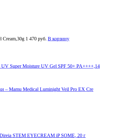
el Cream,30g
1 470 руб.
В корзину
 UV Super Moisture UV Gel SPF 50+ PA++++,14
 – Mamu Medical Luminight Veil Pro EX Cre
 - Direia STEM EYECREAM iP SOME, 20 г