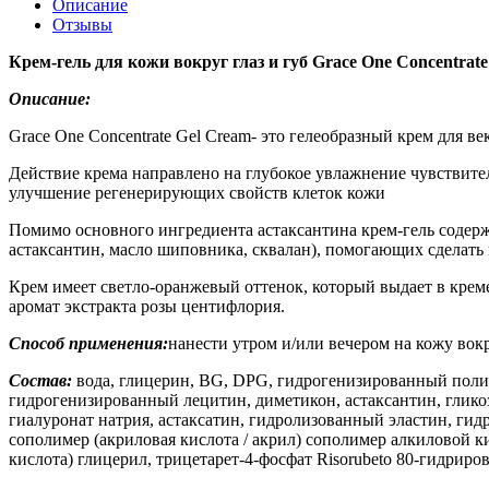
Описание
Отзывы
Крем-гель для кожи вокруг глаз и губ Grace One Concentrat
Описание:
Grace One Concentrate Gel Cream- это гелеобразный крем для век
Действие крема направлено на глубокое увлажнение чувствите
улучшение регенерирующих свойств клеток кожи
Помимо основного ингредиента астаксантина крем-гель содержи
астаксантин, масло шиповника, сквалан), помогающих сделать
Крем имеет светло-оранжевый оттенок, который выдает в креме
аромат экстракта розы центифлория.
Способ применения:
нанести утром и/или вечером на кожу во
Состав:
вода, глицерин, BG, DPG, гидрогенизированный полии
гидрогенизированный лецитин, диметикон, астаксантин, гликоз
гиалуронат натрия, астаксатин, гидролизованный эластин, ги
сополимер (акриловая кислота / акрил) сополимер алкиловой ки
кислота) глицерил, трицетарет-4-фосфат Risorubeto 80-гидрир