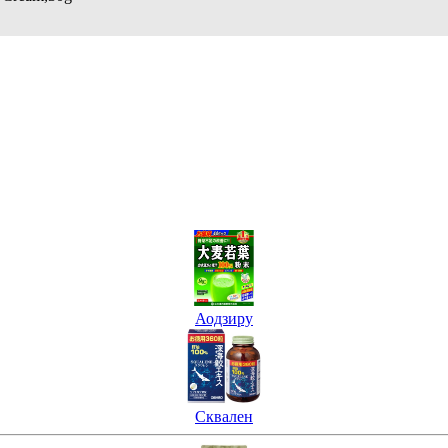
Аодзиру
Сквален