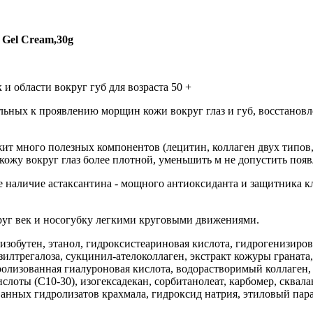
e Gel Cream,30g
 и области вокруг губ для возраста 50 +
льных к проявлению морщин кожи вокруг глаз и губ, восстанов
т много полезных компонентов (лецитин, коллаген двух типов, 
 кожу вокруг глаз более плотной, уменьшить м не допустить по
 наличие астаксантина - мощного антиоксиданта и защитника кл
круг век и носогубку легкими круговыми движениями.
зобутен, этанол, гидроксистеариновая кислота, гидрогенизиров
илтрегалоза, сукцинил-ателоколлаген, экстракт кожуры граната,
дролизованная гиалуроновая кислота, водорастворимый коллаген
слоты (C10-30), изогексадекан, сорбитанолеат, карбомер, сквала
ованных гидролизатов крахмала, гидроксид натрия, этиловый пар