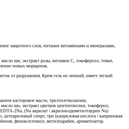
ление защитного слоя, питание витаминами и минералами,
масло ши, экстракт розы, витамин С, токоферолл, томат,
явление новых морщинок.
еток от разрушения. Крем гель не липкий, имеет легкий
анное касторовое масло, триэтилгексаноин,
 масло ши, экстракт цветков центентиолии, токоферол,
, EDTA-2Na, (Na акрилат / акрилоилдиметилтаурин Na)
н, цетеариловый спирт, три (каприловая кислота / каприновая
абенов, феноксиэтанол, метилпарабен, ароматизатор.