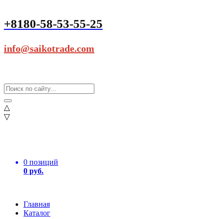
+8180-58-53-55-25
info@saikotrade.com
△
▽
0 позиций
0 руб.
Главная
Каталог