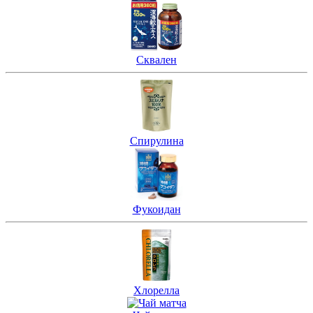
Сквален
Спирулина
Фукоидан
Хлорелла