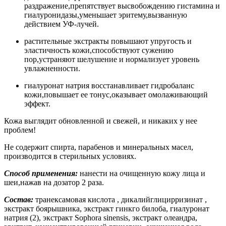
раздражение,препятствует высвобождению гистамина и
гиалуронидазы,уменьшает эритему,вызванную
действием УФ-лучей.
растительные экстракты повышают упругость и
эластичность кожи,способствуют сужению
пор,устраняют шелушение и нормализует уровень
увлажненности.
гиалуронат натрия восстанавливает гидробаланс
кожи,повышает ее тонус,оказывает омолаживающий
эффект.
Кожа выглядит обновленной и свежей, и никаких у нее
проблем!
Не содержит спирта, парабенов и минеральных масел,
производится в стерильных условиях.
Способ применения:
нанести на очищенную кожу лица и
шеи,нажав на дозатор 2 раза.
Состав:
транексамовая кислота , дикалийглицирризинат ,
экстракт боярышника, экстракт гинкго билоба, гиалуронат
натрия (2), экстракт Sophora sinensis, экстракт олеандра,