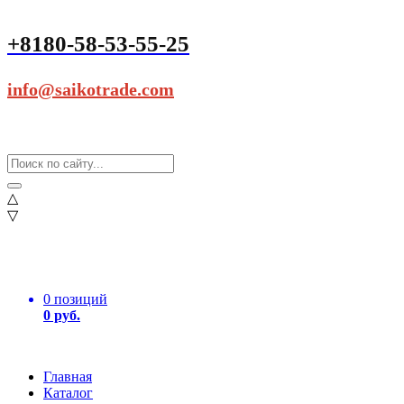
+8180-58-53-55-25
info@saikotrade.com
△
▽
0 позиций
0 руб.
Главная
Каталог