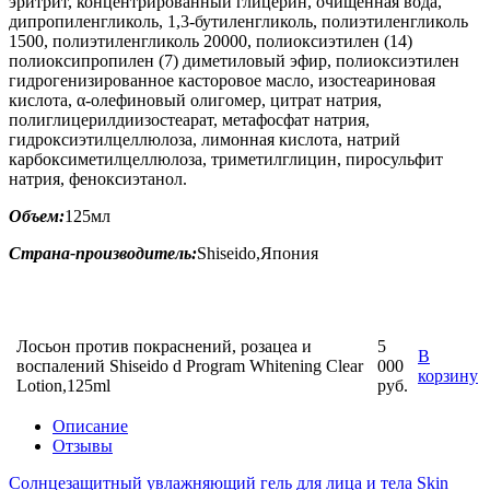
эритрит, концентрированный глицерин, очищенная вода,
дипропиленгликоль, 1,3-бутиленгликоль, полиэтиленгликоль
1500, полиэтиленгликоль 20000, полиоксиэтилен (14)
полиоксипропилен (7) диметиловый эфир, полиоксиэтилен
гидрогенизированное касторовое масло, изостеариновая
кислота, α-олефиновый олигомер, цитрат натрия,
полиглицерилдиизостеарат, метафосфат натрия,
гидроксиэтилцеллюлоза, лимонная кислота, натрий
карбоксиметилцеллюлоза, триметилглицин, пиросульфит
натрия, феноксиэтанол.
Объем:
125мл
Страна-производитель:
Shiseido,Япония
Лосьон против покраснений, розацеа и
5
В
воспалений Shiseido d Program Whitening Clear
000
корзину
Lotion,125ml
руб.
Описание
Отзывы
Солнцезащитный увлажняющий гель для лица и тела Skin