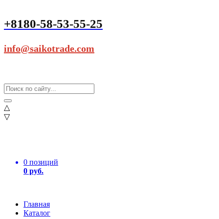
+8180-58-53-55-25
info@saikotrade.com
△
▽
0 позиций
0 руб.
Главная
Каталог