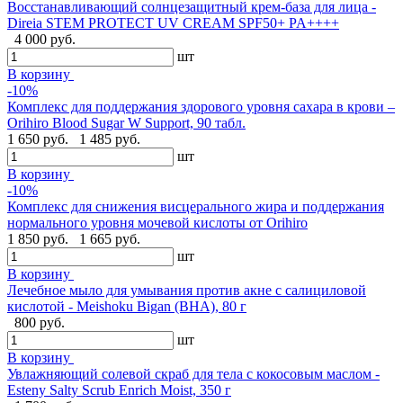
Восстанавливающий солнцезащитный крем-база для лица -
Direia STEM PROTECT UV CREAM SPF50+ PA++++
4 000 руб.
шт
В корзину
-10%
Комплекс для поддержания здорового уровня сахара в крови –
Orihiro Blood Sugar W Support, 90 табл.
1 650 руб.
1 485 руб.
шт
В корзину
-10%
Комплекс для снижения висцерального жира и поддержания
нормального уровня мочевой кислоты от Orihiro
1 850 руб.
1 665 руб.
шт
В корзину
Лечебное мыло для умывания против акне с салициловой
кислотой - Meishoku Bigan (BHA), 80 г
800 руб.
шт
В корзину
Увлажняющий солевой скраб для тела с кокосовым маслом -
Esteny Salty Scrub Enrich Moist, 350 г