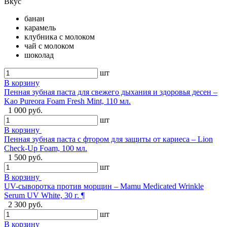
Вкус
банан
карамель
клубника с молоком
чай с молоком
шоколад
шт
В корзину
Пенная зубная паста для свежего дыхания и здоровья десен –
Kao Pureora Foam Fresh Mint, 110 мл.
1 000 руб.
шт
В корзину
Пенная зубная паста с фтором для защиты от кариеса – Lion
Check-Up Foam, 100 мл.
1 500 руб.
шт
В корзину
UV-сыворотка против морщин – Mamu Medicated Wrinkle
Serum UV White, 30 г. ¶
2 300 руб.
шт
В корзину