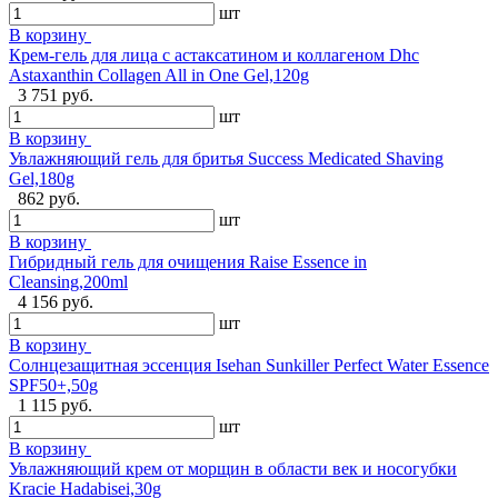
шт
В корзину
Крем-гель для лица с астаксатином и коллагеном Dhc
Astaxanthin Collagen All in One Gel,120g
3 751 руб.
шт
В корзину
Увлажняющий гель для бритья Success Medicated Shaving
Gel,180g
862 руб.
шт
В корзину
Гибридный гель для очищения Raise Essence in
Cleansing,200ml
4 156 руб.
шт
В корзину
Солнцезащитная эссенция Isehan Sunkiller Perfect Water Essence
SPF50+,50g
1 115 руб.
шт
В корзину
Увлажняющий крем от морщин в области век и носогубки
Kracie Hadabisei,30g