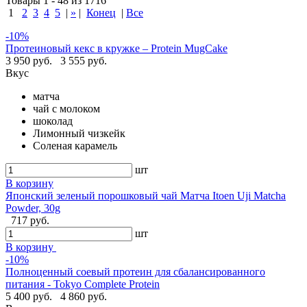
Товары 1 - 48 из 1716
1
2
3
4
5
|
»
|
Конец
|
Все
-10%
Протеиновый кекс в кружке – Protein MugCake
3 950 руб.
3 555 руб.
Вкус
матча
чай с молоком
шоколад
Лимонный чизкейк
Соленая карамель
шт
В корзину
Японский зеленый порошковый чай Матча Itoen Uji Matcha
Powder, 30g
717 руб.
шт
В корзину
-10%
Полноценный соевый протеин для сбалансированного
питания - Tokyo Complete Protein
5 400 руб.
4 860 руб.