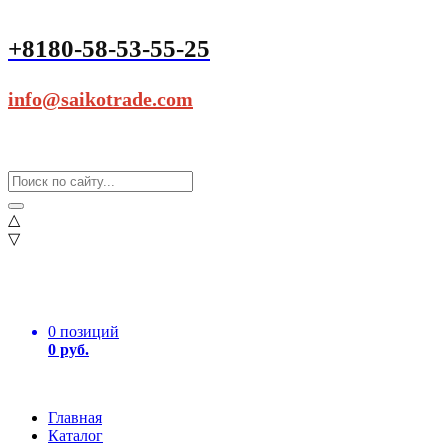
+8180-58-53-55-25
info@saikotrade.com
△
▽
0 позиций
0 руб.
Главная
Каталог