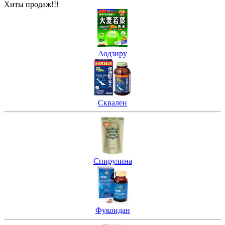
Хиты продаж!!!
Аодзиру
Сквален
Спирулина
Фукоидан