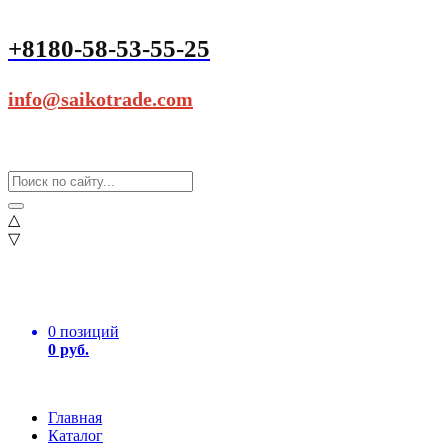
+8180-58-53-55-25
info@saikotrade.com
△
▽
0 позиций
0 руб.
Главная
Каталог