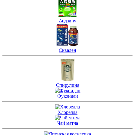
Аодзиру
Сквален
Спирулина
Фукоидан
Хлорелла
Чай матча