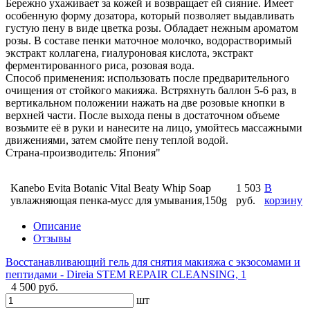
Бережно ухаживает за кожей и возвращает ей сияние. Имеет
особенную форму дозатора, который позволяет выдавливать
густую пену в виде цветка розы. Обладает нежным ароматом
розы. В составе пенки маточное молочко, водорастворимый
экстракт коллагена, гиалуроновая кислота, экстракт
ферментированного риса, розовая вода.
Способ применения: использовать после предварительного
очищения от стойкого макияжа. Встряхнуть баллон 5-6 раз, в
вертикальном положении нажать на две розовые кнопки в
верхней части. После выхода пены в достаточном объеме
возьмите её в руки и нанесите на лицо, умойтесь массажными
движениями, затем смойте пену теплой водой.
Страна-производитель: Япония"
Kanebo Evita Botanic Vital Beaty Whip Soap
1 503
В
увлажняющая пенка-мусс для умывания,150g
руб.
корзину
Описание
Отзывы
Восстанавливающий гель для снятия макияжа с экзосомами и
пептидами - Direia STEM REPAIR CLEANSING, 1
4 500 руб.
шт