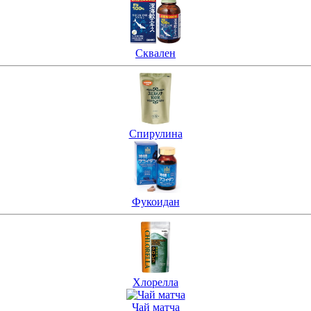
Сквален
Спирулина
Фукоидан
Хлорелла
Чай матча