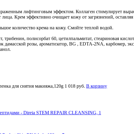
ыраженным лифтинговым эффектом. Коллаген стимулирует вырабо
т лица. Крем эффективно очищает кожу от загрязнений, оставля
шое количество крема на кожу. Смойте теплой водой.
, трибенин, полисорбат 60, цетилпальмитат, стеариновая кислота
к дамасской розы, ароматизатор, BG , EDTA-2NA, карбомер, экст
анол.
-пенка для снятия макияжа,120g
1 018 руб.
В корзину
 пептидами - Direia STEM REPAIR CLEANSING, 1