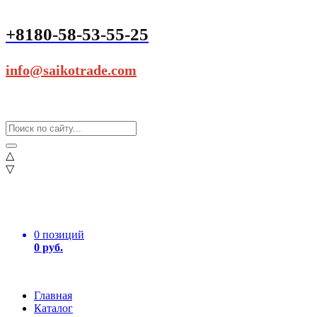
+8180-58-53-55-25
info@saikotrade.com
△
▽
0 позиций
0 руб.
Главная
Каталог