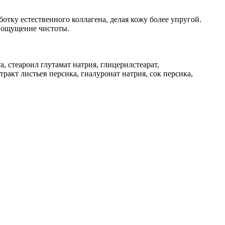
тку естественного коллагена, делая кожу более упругой.
я ощущение чистоты.
, стеароил глутамат натрия, глицерилстеарат,
ракт листьев персика, гиалуронат натрия, сок персика,