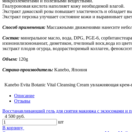
микроэлементами и полезными веществами.
Гиалуроновая кислота наполняет кожу необходимой влагой.
Экстракт дамасской розы повышает эластичность и обладает в
Экстракт персика улучшает состояние кожи и выравнивает цве
Способ применения:
Массажными движениями нанесите неболь
Состав:
минеральное масло, вода, DPG, PGE-6, сорбитанстеарат
изононилизононаноат, диметикон, пчелиный воск,вода из цвето
экстракт плодов огурца, водорастворимый коллаген, феноксиэт
Объем:
120g
Страна-производитель:
Kanebo, Япония
Kanebo Evita Botanic Vital Cleansing Cream увлажняющая крем
Описание
Отзывы
Восстанавливающий гель для снятия макияжа с экзосомами и
4 500 руб.
шт
В корзину