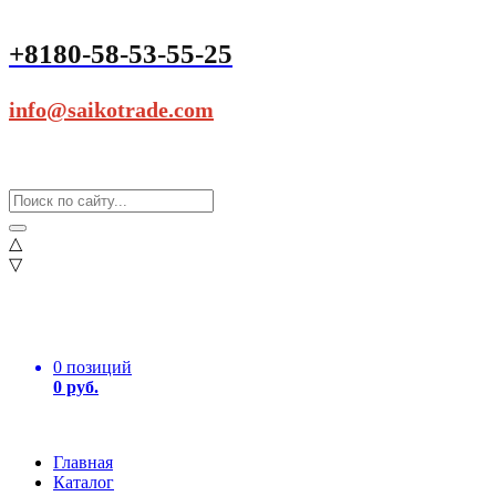
+8180-58-53-55-25
info@saikotrade.com
△
▽
0 позиций
0 руб.
Главная
Каталог