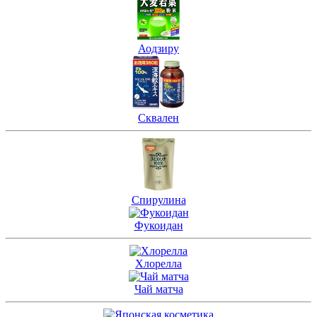
Аодзиру
Сквален
Спирулина
Фукоидан
Хлорелла
Чай матча