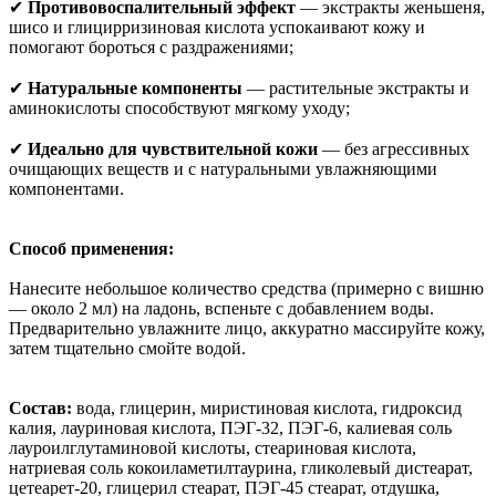
✔
Противовоспалительный эффект
— экстракты женьшеня,
шисо и глицирризиновая кислота успокаивают кожу и
помогают бороться с раздражениями;
✔
Натуральные компоненты
— растительные экстракты и
аминокислоты способствуют мягкому уходу;
✔
Идеально для чувствительной кожи
— без агрессивных
очищающих веществ и с натуральными увлажняющими
компонентами.
Способ применения:
Нанесите небольшое количество средства (примерно с вишню
— около 2 мл) на ладонь, вспеньте с добавлением воды.
Предварительно увлажните лицо, аккуратно массируйте кожу,
затем тщательно смойте водой.
Состав:
вода, глицерин, миристиновая кислота, гидроксид
калия, лауриновая кислота, ПЭГ-32, ПЭГ-6, калиевая соль
лауроилглутаминовой кислоты, стеариновая кислота,
натриевая соль кокоиламетилтаурина, гликолевый дистеарат,
цетеарет-20, глицерил стеарат, ПЭГ-45 стеарат, отдушка,