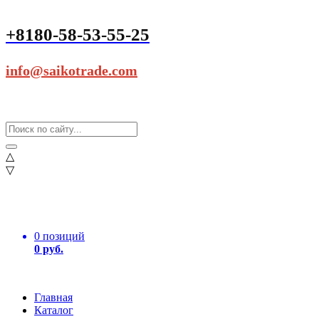
+8180-58-53-55-25
info@saikotrade.com
△
▽
0 позиций
0 руб.
Главная
Каталог