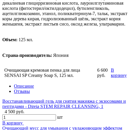
дикалиевая глицирризиновая кислота, лауроилглутаминовая
кислота (фитостерил/октилдодецил), бутиленгликоль,
ацетилглюкозамин, этанол, поликватерниум-7, тальк, экстракт
коры дерева кирая, гидролизованный шёлк, экстракт корня
женьшеня, экстракт листьев сисо, оксид железа, ультрамарин.
Объем:
125 мл.
Страна-производитель:
Япония
Очищающая кремовая пенка для лица
6 600
В
SENSAI SP Creamy Soap S, 125 мл.
руб.
корзину
Описание
Отзывы
Восстанавливающий гель для снятия макияжа с экзосомами и
пептидами - Direia STEM REPAIR CLEANSING, 1
4 500 руб.
шт
В корзину
Очищающий мусс для умывания с увлажняющим эффектом