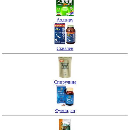
Аодзиру
Сквален
Спирулина
Фукоидан