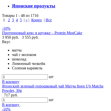
Японские продукты
Товары 1 - 48 из 1716
1
2
3
4
5
|
»
|
Конец
|
Все
-10%
Протеиновый кекс в кружке – Protein MugCake
3 950 руб.
3 555 руб.
Вкус
матча
чай с молоком
шоколад
Лимонный чизкейк
Соленая карамель
шт
В корзину
Японский зеленый порошковый чай Матча Itoen Uji Matcha
Powder, 30g
717 руб.
шт
В корзину
-10%