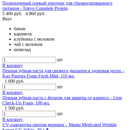
Полноценный соевый протеин для сбалансированного
питания - Tokyo Complete Protein
5 400 руб.
4 860 руб.
Вкус
банан
карамель
клубника с молоком
чай с молоком
шоколад
шт
В корзину
Пенная зубная паста для свежего дыхания и здоровья десен –
Kao Pureora Foam Fresh Mint, 110 мл.
1 000 руб.
шт
В корзину
Пенная зубная паста с фтором для защиты от кариеса – Lion
Check-Up Foam, 100 мл.
1 500 руб.
шт
В корзину
UV-сыворотка против морщин – Mamu Medicated Wrinkle
Serum UV White, 30 г. ¶