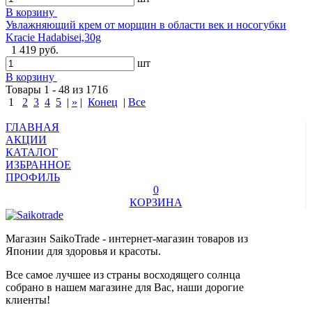
В корзину
Увлажняющий крем от морщин в области век и носогубки
Kracie Hadabisei,30g
1 419 руб.
шт
В корзину
Товары 1 - 48 из 1716
1
2
3
4
5
|
»
|
Конец
|
Все
ГЛАВНАЯ
АКЦИИ
КАТАЛОГ
ИЗБРАННОЕ
ПРОФИЛЬ
0
КОРЗИНА
Магазин SaikoTrade - интернет-магазин товаров из
Японии для здоровья и красоты.
Все самое лучшее из страны восходящего солнца
собрано в нашем магазине для Вас, наши дорогие
клиенты!