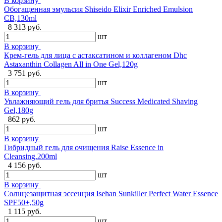
В корзину
Обогащенная эмульсия Shiseido Elixir Enriched Emulsion
CB,130ml
8 313 руб.
шт
В корзину
Крем-гель для лица с астаксатином и коллагеном Dhc
Astaxanthin Collagen All in One Gel,120g
3 751 руб.
шт
В корзину
Увлажняющий гель для бритья Success Medicated Shaving
Gel,180g
862 руб.
шт
В корзину
Гибридный гель для очищения Raise Essence in
Cleansing,200ml
4 156 руб.
шт
В корзину
Солнцезащитная эссенция Isehan Sunkiller Perfect Water Essence
SPF50+,50g
1 115 руб.
шт