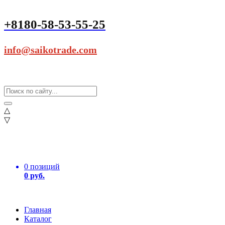
+8180-58-53-55-25
info@saikotrade.com
△
▽
0 позиций
0 руб.
Главная
Каталог