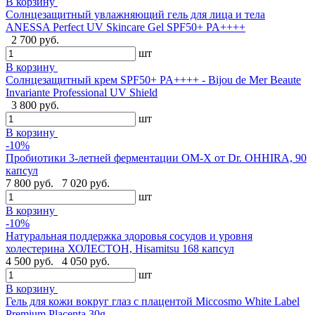
В корзину
Солнцезащитный увлажняющий гель для лица и тела
ANESSA Perfect UV Skincare Gel SPF50+ PA++++
2 700 руб.
шт
В корзину
Cолнцезащитный крем SPF50+ PA++++ - Bijou de Mer Beaute
Invariante Professional UV Shield
3 800 руб.
шт
В корзину
-10%
Пробиотики 3-летней ферментации OM-X от Dr. OHHIRA, 90
капсул
7 800 руб.
7 020 руб.
шт
В корзину
-10%
Натуральная поддержка здоровья сосудов и уровня
холестерина ХОЛЕСТОН, Hisamitsu 168 капсул
4 500 руб.
4 050 руб.
шт
В корзину
Гель для кожи вокруг глаз с плацентой Miccosmo White Label
Premium Placenta,30g