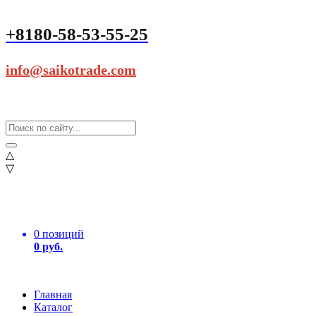
+8180-58-53-55-25
info@saikotrade.com
△
▽
0 позиций
0 руб.
Главная
Каталог