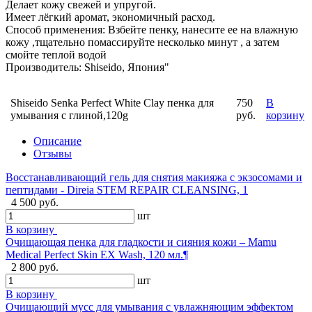
Делает кожу свежей и упругой.
Имеет лёгкий аромат, экономичный расход.
Способ применения: Взбейте пенку, нанесите ее на влажную
кожу ,тщательно помассируйте несколько минут , а затем
смойте теплой водой
Производитель: Shiseido, Япония"
Shiseido Senka Perfect White Clay пенка для
750
В
умывания с глиной,120g
руб.
корзину
Описание
Отзывы
Восстанавливающий гель для снятия макияжа с экзосомами и
пептидами - Direia STEM REPAIR CLEANSING, 1
4 500 руб.
шт
В корзину
Очищающая пенка для гладкости и сияния кожи – Mamu
Medical Perfect Skin EX Wash, 120 мл.¶
2 800 руб.
шт
В корзину
Очищающий мусс для умывания с увлажняющим эффектом