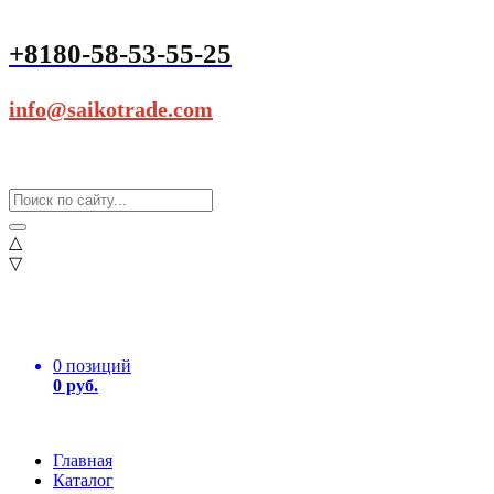
+8180-58-53-55-25
info@saikotrade.com
△
▽
0 позиций
0 руб.
Главная
Каталог