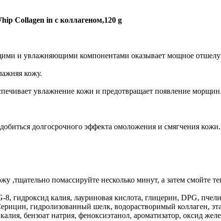
p Collagen in с коллагеном,120 g
вающими и увлажняющими компонентами оказывает мощное отшел
лажняя кожу.
еспечивает увлажнение кожи и предотвращает появление морщин
добиться долгосрочного эффекта омоложения и смягчения кожи.
жу ,тщательно помассируйте несколько минут, а затем смойте те
EG-8, гидроксид калия, лауриновая кислота, глицерин, DPG, пч
 Серицин, гидролизованный шелк, водорастворимый коллаген, э
алия, бензоат натрия, феноксиэтанол, ароматизатор, оксид желе