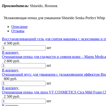
Производитель:
Shiseido, Япония.
Увлажняющая пенка для умывания Shiseido Senka Perfect Whip 
Описание
Отзывы
Восстанавливающий гель для снятия макияжа с экзосомами и
4 500 руб.
шт
В корзину
Очищающая пенка для гладкости и сияния кожи – Mamu Medical 
2 800 руб.
шт
В корзину
Очищающий мусс для умывания с увлажняющим эффектом Biore
800 руб.
шт
В корзину
Очищающая пенка для лица VT COSMETICS Cica Mild Foam Clea
2 500 руб.
шт
В корзину