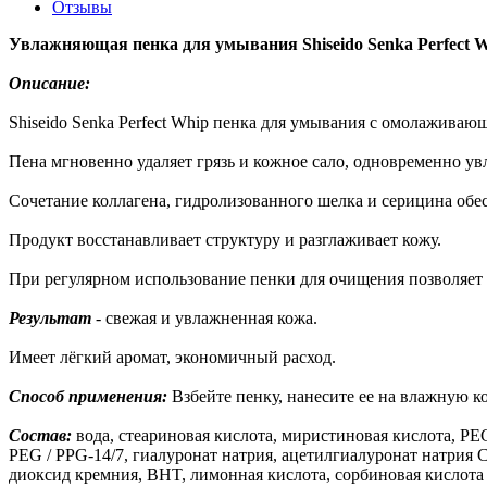
Отзывы
Увлажняющая пенка для умывания Shiseido Senka Perfect Whi
Описание:
Shiseido Senka Perfect Whip пенка для умывания с омолажи
Пена мгновенно удаляет грязь и кожное сало, одновременно ув
Сочетание коллагена, гидролизованного шелка и серицина об
Продукт восстанавливает структуру и разглаживает кожу.
При регулярном использование пенки для очищения позволяет 
Результат
- свежая и увлажненная кожа.
Имеет лёгкий аромат, экономичный расход.
Способ применения:
Взбейте пенку, нанесите ее на влажную ко
Состав:
вода, стеариновая кислота, миристиновая кислота, P
PEG / PPG-14/7, гиалуронат натрия, ацетилгиалуронат натрия
диоксид кремния, BHT, лимонная кислота, сорбиновая кислота к