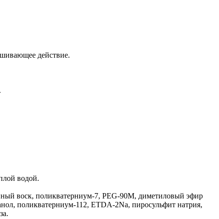
ушивающее действие.
.
плой водой.
елиный воск, поликватерниум-7, PEG-90М, диметиловый эфир
танол, поликватерниум-112, ETDA-2Na, пиросульфит натрия,
за.