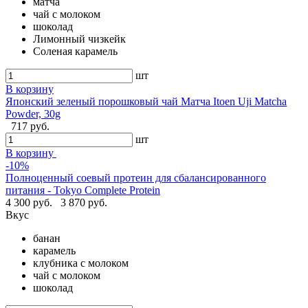
матча
чай с молоком
шоколад
Лимонный чизкейк
Соленая карамель
шт
В корзину
Японский зеленый порошковый чай Матча Itoen Uji Matcha
Powder, 30g
717 руб.
шт
В корзину
-10%
Полноценный соевый протеин для сбалансированного
питания - Tokyo Complete Protein
4 300 руб.
3 870 руб.
Вкус
банан
карамель
клубника с молоком
чай с молоком
шоколад