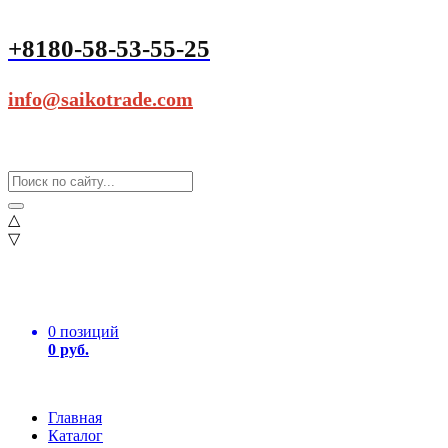
+8180-58-53-55-25
info@saikotrade.com
△
▽
0 позиций
0 руб.
Главная
Каталог