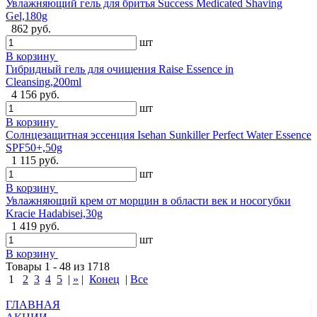
Увлажняющий гель для бритья Success Medicated Shaving
Gel,180g
862 руб.
шт
В корзину
Гибридный гель для очищения Raise Essence in
Cleansing,200ml
4 156 руб.
шт
В корзину
Солнцезащитная эссенция Isehan Sunkiller Perfect Water Essence
SPF50+,50g
1 115 руб.
шт
В корзину
Увлажняющий крем от морщин в области век и носогубки
Kracie Hadabisei,30g
1 419 руб.
шт
В корзину
Товары 1 - 48 из 1718
1
2
3
4
5
|
»
|
Конец
|
Все
ГЛАВНАЯ