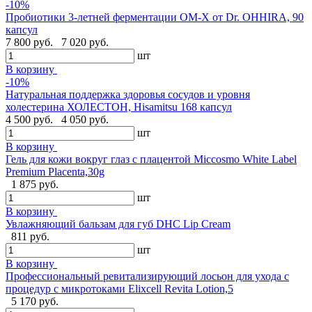
-10%
Пробиотики 3-летней ферментации OM-X от Dr. OHHIRA, 90
капсул
7 800 руб.
7 020 руб.
шт
В корзину
-10%
Натуральная поддержка здоровья сосудов и уровня
холестерина ХОЛЕСТОН, Hisamitsu 168 капсул
4 500 руб.
4 050 руб.
шт
В корзину
Гель для кожи вокруг глаз с плацентой Miccosmo White Label
Premium Placenta,30g
1 875 руб.
шт
В корзину
Увлажняющий бальзам для губ DHC Lip Cream
811 руб.
шт
В корзину
Профессиональный ревитализирующий лосьон для ухода с
процедур с микротоками Elixcell Revita Lotion,5
5 170 руб.