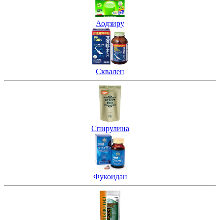
Аодзиру
Сквален
Спирулина
Фукоидан