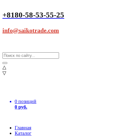
+8180-58-53-55-25
info@saikotrade.com
△
▽
0 позиций
0 руб.
Главная
Каталог