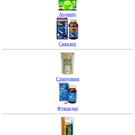
Аодзиру
Сквален
Спирулина
Фукоидан