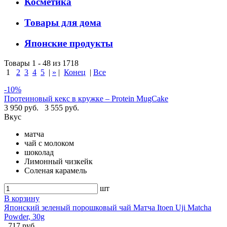
Косметика
Товары для дома
Японские продукты
Товары 1 - 48 из 1718
1
2
3
4
5
|
»
|
Конец
|
Все
-10%
Протеиновый кекс в кружке – Protein MugCake
3 950 руб.
3 555 руб.
Вкус
матча
чай с молоком
шоколад
Лимонный чизкейк
Соленая карамель
шт
В корзину
Японский зеленый порошковый чай Матча Itoen Uji Matcha
Powder, 30g
717 руб.