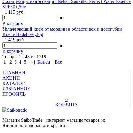
Солнцезащитная эссенция Isehan Sunkiller Perfect Water Essence
SPF50+,50g
1 115 руб.
шт
В корзину
Увлажняющий крем от морщин в области век и носогубки
Kracie Hadabisei,30g
1 419 руб.
шт
В корзину
Товары 1 - 48 из 1718
1
2
3
4
5
|
»
|
Конец
|
Все
ГЛАВНАЯ
АКЦИИ
КАТАЛОГ
ИЗБРАННОЕ
ПРОФИЛЬ
0
КОРЗИНА
Магазин SaikoTrade - интернет-магазин товаров из
Японии для здоровья и красоты.