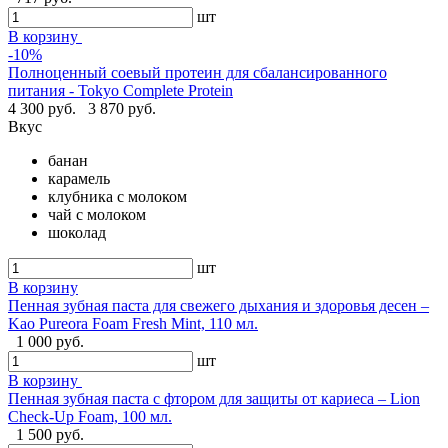
шт
В корзину
-10%
Полноценный соевый протеин для сбалансированного
питания - Tokyo Complete Protein
4 300 руб.
3 870 руб.
Вкус
банан
карамель
клубника с молоком
чай с молоком
шоколад
шт
В корзину
Пенная зубная паста для свежего дыхания и здоровья десен –
Kao Pureora Foam Fresh Mint, 110 мл.
1 000 руб.
шт
В корзину
Пенная зубная паста с фтором для защиты от кариеса – Lion
Check-Up Foam, 100 мл.
1 500 руб.