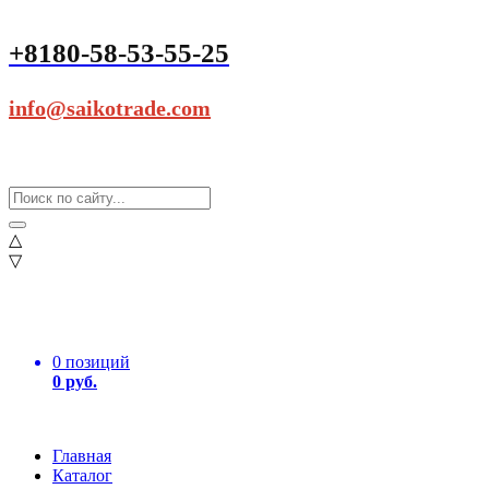
+8180-58-53-55-25
info@saikotrade.com
△
▽
0 позиций
0 руб.
Главная
Каталог