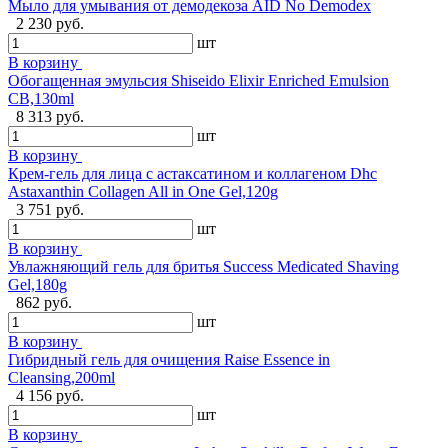
Мыло для умывания от демодекоза AID No Demodex
2 230 руб.
шт
В корзину
Обогащенная эмульсия Shiseido Elixir Enriched Emulsion
CB,130ml
8 313 руб.
шт
В корзину
Крем-гель для лица с астаксатином и коллагеном Dhc
Astaxanthin Collagen All in One Gel,120g
3 751 руб.
шт
В корзину
Увлажняющий гель для бритья Success Medicated Shaving
Gel,180g
862 руб.
шт
В корзину
Гибридный гель для очищения Raise Essence in
Cleansing,200ml
4 156 руб.
шт
В корзину