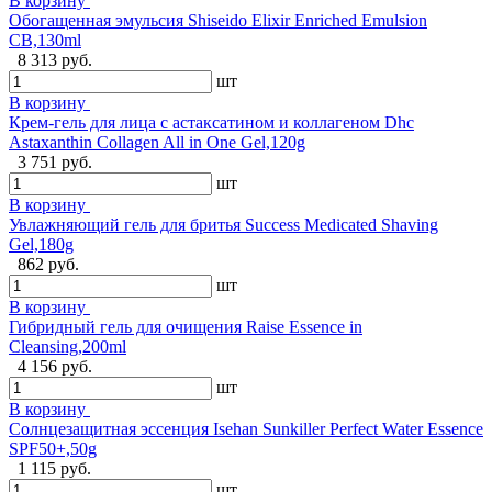
В корзину
Обогащенная эмульсия Shiseido Elixir Enriched Emulsion
CB,130ml
8 313 руб.
шт
В корзину
Крем-гель для лица с астаксатином и коллагеном Dhc
Astaxanthin Collagen All in One Gel,120g
3 751 руб.
шт
В корзину
Увлажняющий гель для бритья Success Medicated Shaving
Gel,180g
862 руб.
шт
В корзину
Гибридный гель для очищения Raise Essence in
Cleansing,200ml
4 156 руб.
шт
В корзину
Солнцезащитная эссенция Isehan Sunkiller Perfect Water Essence
SPF50+,50g
1 115 руб.
шт