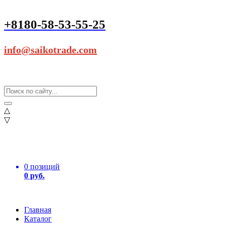
+8180-58-53-55-25
info@saikotrade.com
△
▽
0 позиций
0 руб.
Главная
Каталог