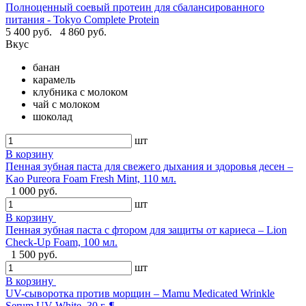
Полноценный соевый протеин для сбалансированного
питания - Tokyo Complete Protein
5 400 руб.
4 860 руб.
Вкус
банан
карамель
клубника с молоком
чай с молоком
шоколад
шт
В корзину
Пенная зубная паста для свежего дыхания и здоровья десен –
Kao Pureora Foam Fresh Mint, 110 мл.
1 000 руб.
шт
В корзину
Пенная зубная паста с фтором для защиты от кариеса – Lion
Check-Up Foam, 100 мл.
1 500 руб.
шт
В корзину
UV-сыворотка против морщин – Mamu Medicated Wrinkle
Serum UV White, 30 г. ¶