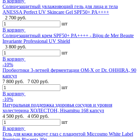
В корзину
Солнцезащитный увлажняющий гель для лица и тела
ANESSA Perfect UV Skincare Gel SPF50+ PA++++
2 700 руб.
шт
В корзину
Cолнцезащитный крем SPF50+ PA++++ - Bijou de Mer Beaute
Invariante Professional UV Shield
3 800 руб.
шт
В корзину
-10%
Пробиотики 3-летней ферментации OM-X от Dr. OHHIRA, 90
капсул
7 800 руб.
7 020 руб.
шт
В корзину
-10%
Натуральная поддержка здоровья сосудов и уровня
холестерина ХОЛЕСТОН, Hisamitsu 168 капсул
4 500 руб.
4 050 руб.
шт
В корзину
Гель для кожи вокруг глаз с плацентой Miccosmo White Label
Premium Placenta,30g