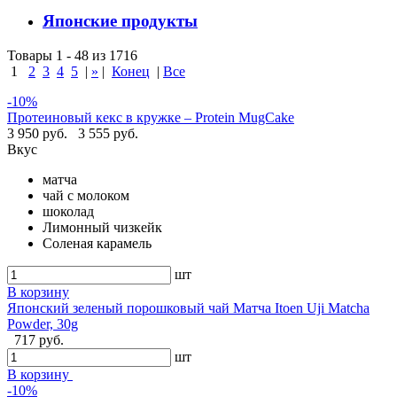
Японские продукты
Товары 1 - 48 из 1716
1
2
3
4
5
|
»
|
Конец
|
Все
-10%
Протеиновый кекс в кружке – Protein MugCake
3 950 руб.
3 555 руб.
Вкус
матча
чай с молоком
шоколад
Лимонный чизкейк
Соленая карамель
шт
В корзину
Японский зеленый порошковый чай Матча Itoen Uji Matcha
Powder, 30g
717 руб.
шт
В корзину
-10%