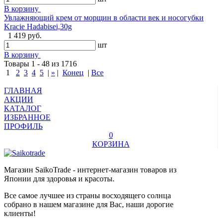
В корзину
Увлажняющий крем от морщин в области век и носогубки
Kracie Hadabisei,30g
1 419 руб.
шт
В корзину
Товары 1 - 48 из 1716
1
2
3
4
5
|
»
|
Конец
|
Все
ГЛАВНАЯ
АКЦИИ
КАТАЛОГ
ИЗБРАННОЕ
ПРОФИЛЬ
0
КОРЗИНА
Магазин SaikoTrade - интернет-магазин товаров из
Японии для здоровья и красоты.
Все самое лучшее из страны восходящего солнца
собрано в нашем магазине для Вас, наши дорогие
клиенты!