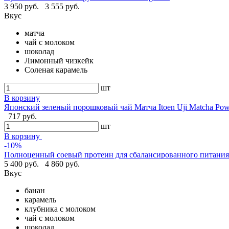
3 950 руб.
3 555 руб.
Вкус
матча
чай с молоком
шоколад
Лимонный чизкейк
Соленая карамель
шт
В корзину
Японский зеленый порошковый чай Матча Itoen Uji Matcha Pow
717 руб.
шт
В корзину
-10%
Полноценный соевый протеин для сбалансированного питания -
5 400 руб.
4 860 руб.
Вкус
банан
карамель
клубника с молоком
чай с молоком
шоколад