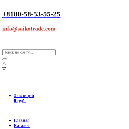
+8180-58-53-55-25
info@saikotrade.com
△
▽
0 позиций
0 руб.
Главная
Каталог