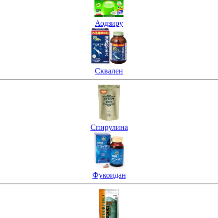
Аодзиру
Сквален
Спирулина
Фукоидан