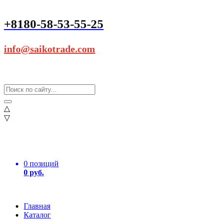
+8180-58-53-55-25
info@saikotrade.com
△
▽
0 позиций
0 руб.
Главная
Каталог