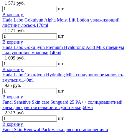
1 571 руб.
шт
В корзину
Hada Labo Gokujyun Alpha Moist Lift Lotion увлажняющий
лифтинг-лосьон,170ml
1 571 руб.
шт
В корзину
Hada Labo Goku-jyun Premium Hyaluronic Acid Milk премиум
гиалуроновое молочко,140ml
1 099 руб.
шт
В корзину
Hada Labo Goku-jyun Hydrating Milk гиалуроновое молочко-
эмульсия,140ml
925 руб.
шт
В корзину
Fancl Sensitive Skin care Sunguard 25 PA++ солнцезащитный
крем для чувствительной и сухой кожи,60мл
2 313 руб.
шт
В корзину
Fancl Skin Renewal Pack маска для восстановления и