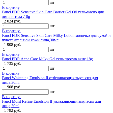
шт
В корзину
Fancl FDR Sensitive Skin Care Barrier Gel Oil гель-масло для
лица и тела ,10g
2 024 руб.
шт
В корзину
Fancl FDR Sensitive Skin Care Milky Lotion молочко для сухой и
чувствительной кожи лица,30мл
1 908 руб.
шт
В корзину
Fancl FDR Acne Care Milky Gel гель против акне,18g
1 735 руб.
шт
В корзину
Fancl Whitening Emulsion II отбеливающая эмульсия для
лица,30ml
1 908 руб.
шт
В корзину
Fancl Moist Refine Emulsion II увлажняющая эмульсия для
лица,30ml
1 792 руб.