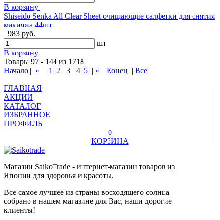
В корзину
Shiseido Senka All Clear Sheet очищающие салфетки для снятия
макияжа,44шт
983 руб.
шт
В корзину
Товары 97 - 144 из 1718
Начало
|
«
|
1
2
3
4
5
|
»
|
Конец
|
Все
ГЛАВНАЯ
АКЦИИ
КАТАЛОГ
ИЗБРАННОЕ
ПРОФИЛЬ
0
КОРЗИНА
Магазин SaikoTrade - интернет-магазин товаров из
Японии для здоровья и красоты.
Все самое лучшее из страны восходящего солнца
собрано в нашем магазине для Вас, наши дорогие
клиенты!