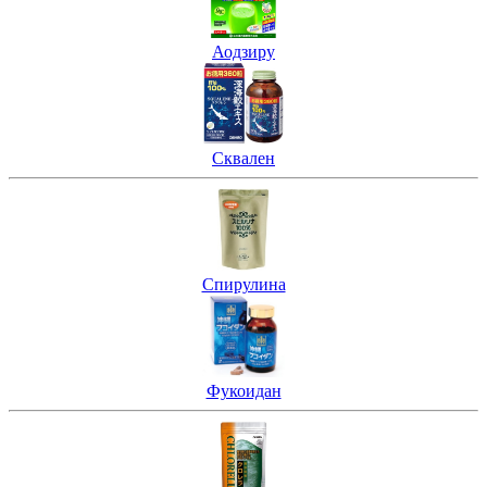
Аодзиру
Сквален
Спирулина
Фукоидан