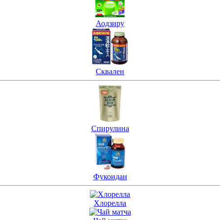
Аодзиру
Сквален
Спирулина
Фукоидан
Хлорелла