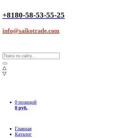
+8180-58-53-55-25
info@saikotrade.com
△
▽
0 позиций
0 руб.
Главная
Каталог