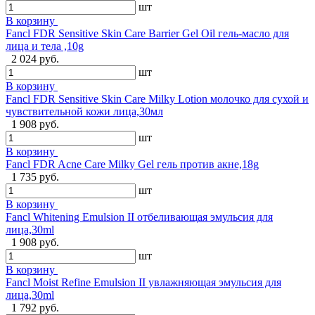
шт
В корзину
Fancl FDR Sensitive Skin Care Barrier Gel Oil гель-масло для
лица и тела ,10g
2 024 руб.
шт
В корзину
Fancl FDR Sensitive Skin Care Milky Lotion молочко для сухой и
чувствительной кожи лица,30мл
1 908 руб.
шт
В корзину
Fancl FDR Acne Care Milky Gel гель против акне,18g
1 735 руб.
шт
В корзину
Fancl Whitening Emulsion II отбеливающая эмульсия для
лица,30ml
1 908 руб.
шт
В корзину
Fancl Moist Refine Emulsion II увлажняющая эмульсия для
лица,30ml
1 792 руб.