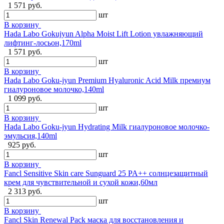
1 571 руб.
шт
В корзину
Hada Labo Gokujyun Alpha Moist Lift Lotion увлажняющий
лифтинг-лосьон,170ml
1 571 руб.
шт
В корзину
Hada Labo Goku-jyun Premium Hyaluronic Acid Milk премиум
гиалуроновое молочко,140ml
1 099 руб.
шт
В корзину
Hada Labo Goku-jyun Hydrating Milk гиалуроновое молочко-
эмульсия,140ml
925 руб.
шт
В корзину
Fancl Sensitive Skin care Sunguard 25 PA++ солнцезащитный
крем для чувствительной и сухой кожи,60мл
2 313 руб.
шт
В корзину
Fancl Skin Renewal Pack маска для восстановления и