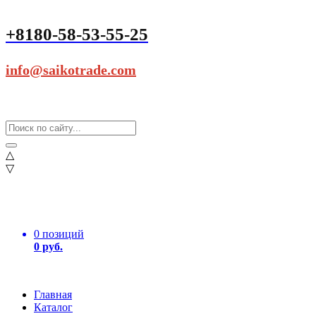
+8180-58-53-55-25
info@saikotrade.com
△
▽
0 позиций
0 руб.
Главная
Каталог