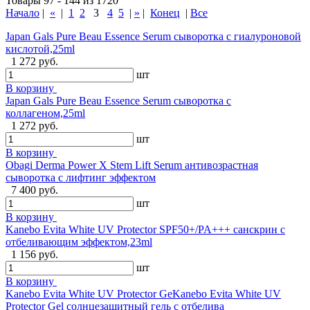
Товары 97 - 144 из 1720
Начало
|
«
|
1
2
3
4
5
|
»
|
Конец
|
Все
Japan Gals Pure Beau Essence Serum сыворотка с гиалуроновой
кислотой,25ml
1 272 руб.
шт
В корзину
Japan Gals Pure Beau Essence Serum сыворотка с
коллагеном,25ml
1 272 руб.
шт
В корзину
Obagi Derma Power X Stem Lift Serum антивозрастная
сыворотка с лифтинг эффектом
7 400 руб.
шт
В корзину
Kanebo Evita White UV Protector SPF50+/PA+++ санскрин с
отбеливающим эффектом,23ml
1 156 руб.
шт
В корзину
Kanebo Evita White UV Protector GeKanebo Evita White UV
Protector Gel солнцезащитный гель с отбелива