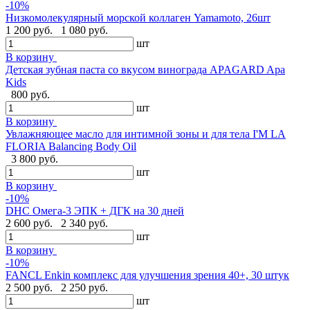
-10%
Низкомолекулярный морской коллаген Yamamoto, 26шт
1 200 руб.
1 080 руб.
шт
В корзину
Детская зубная паста со вкусом винограда APAGARD Apa
Kids
800 руб.
шт
В корзину
Увлажняющее масло для интимной зоны и для тела I'M LA
FLORIA Balancing Body Oil
3 800 руб.
шт
В корзину
-10%
DHC Омега-3 ЭПК + ДГК на 30 дней
2 600 руб.
2 340 руб.
шт
В корзину
-10%
FANCL Enkin комплекс для улучшения зрения 40+, 30 штук
2 500 руб.
2 250 руб.
шт