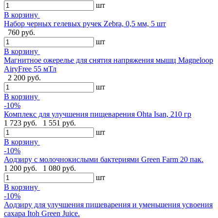
шт
В корзину
Набор черных гелевых ручек Zebra, 0,5 мм, 5 шт
760 руб.
шт
В корзину
Магнитное ожерелье для снятия напряжения мышц Magneloop
AiryFree 55 мТл
2 200 руб.
шт
В корзину
-10%
Комплекс для улучшения пищеварения Ohta Isan, 210 гр
1 723 руб.
1 551 руб.
шт
В корзину
-10%
Аодзиру с молочнокислыми бактериями Green Farm 20 пак.
1 200 руб.
1 080 руб.
шт
В корзину
-10%
Аодзиру для улучшения пищеварения и уменьшения усвоения
сахара Itoh Green Juice.