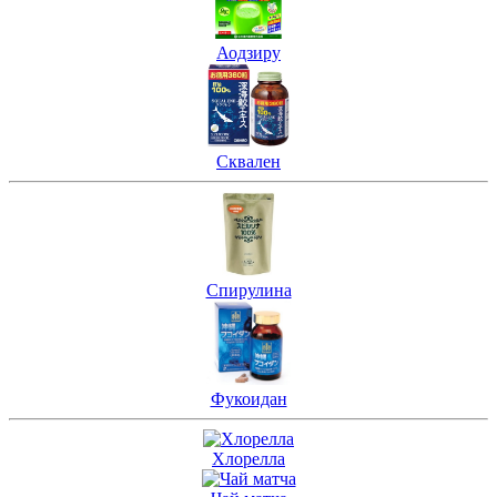
Аодзиру
Сквален
Спирулина
Фукоидан
Хлорелла