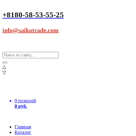
+8180-58-53-55-25
info@saikotrade.com
△
▽
0 позиций
0 руб.
Главная
Каталог