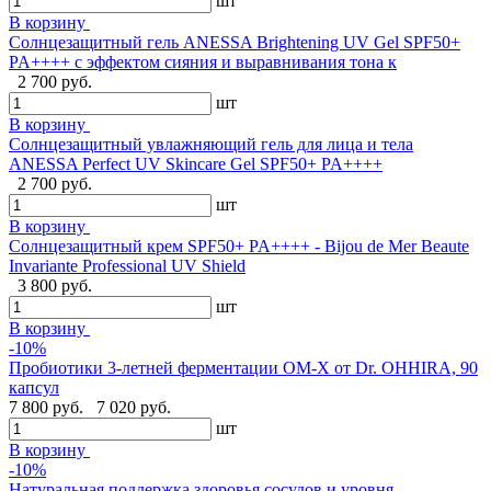
шт
В корзину
Солнцезащитный гель ANESSA Brightening UV Gel SPF50+
PA++++ с эффектом сияния и выравнивания тона к
2 700 руб.
шт
В корзину
Солнцезащитный увлажняющий гель для лица и тела
ANESSA Perfect UV Skincare Gel SPF50+ PA++++
2 700 руб.
шт
В корзину
Cолнцезащитный крем SPF50+ PA++++ - Bijou de Mer Beaute
Invariante Professional UV Shield
3 800 руб.
шт
В корзину
-10%
Пробиотики 3-летней ферментации OM-X от Dr. OHHIRA, 90
капсул
7 800 руб.
7 020 руб.
шт
В корзину
-10%
Натуральная поддержка здоровья сосудов и уровня