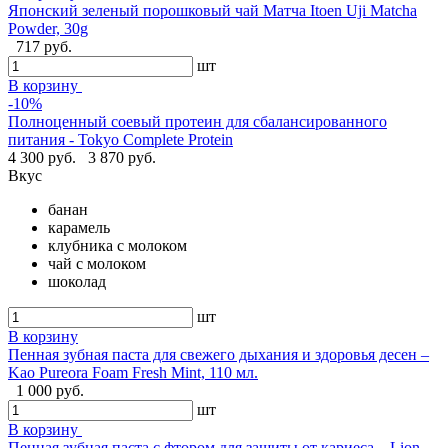
Японский зеленый порошковый чай Матча Itoen Uji Matcha
Powder, 30g
717 руб.
шт
В корзину
-10%
Полноценный соевый протеин для сбалансированного
питания - Tokyo Complete Protein
4 300 руб.
3 870 руб.
Вкус
банан
карамель
клубника с молоком
чай с молоком
шоколад
шт
В корзину
Пенная зубная паста для свежего дыхания и здоровья десен –
Kao Pureora Foam Fresh Mint, 110 мл.
1 000 руб.
шт
В корзину
Пенная зубная паста с фтором для защиты от кариеса – Lion