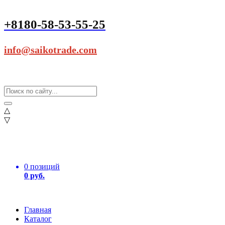
+8180-58-53-55-25
info@saikotrade.com
△
▽
0 позиций
0 руб.
Главная
Каталог