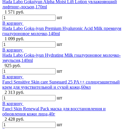
Hada Labo Gokujyun Alpha Moist Lift Lotion увлажняющий
лифтинг-лосьон,170ml
1 571 руб.
шт
В корзину
Hada Labo Goku-jyun Premium Hyaluronic Acid Milk премиум
гиалуроновое молочко,140ml
1 099 руб.
шт
В корзину
Hada Labo Goku-jyun Hydrating Milk гиалуроновое молочко-
эмульсия,140ml
925 руб.
шт
В корзину
Fancl Sensitive Skin care Sunguard 25 PA++ солнцезащитный
крем для чувствительной и сухой кожи,60мл
2 313 руб.
шт
В корзину
Fancl Skin Renewal Pack маска для восстановления и
обновления кожи лица,40г
2 428 руб.
шт