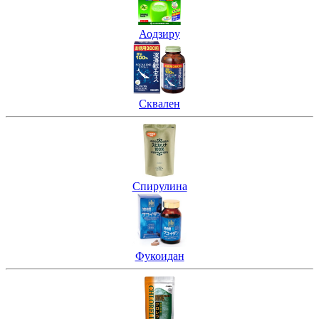
Аодзиру
Сквален
Спирулина
Фукоидан