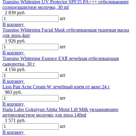
Transino Whitening UV Protector SPF35 PA+++ отбеливающее
солнцезащитное молочко, 30 ml
2 839 руб.
шт
В корзину
Transino Whitening Facial Mask отбеливающая тканевая маска
для лица,4шт
1 926 руб.
шт
В корзину
Transino Whitening Essence EXⅡ лечебная отбеливающая
сыворотка, 30 г
4 156 руб.
шт
В корзину
Lion Pair Acne Cream W лечебный крем от акне 24 г
983 руб.
шт
В корзину
Hada Labo Gokujyun Alpha Moist Lift Milk увлажняющее
антивозрастное молочко для лица,140ml
1 571 руб.
шт
В корзину