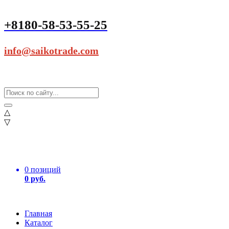
+8180-58-53-55-25
info@saikotrade.com
△
▽
0 позиций
0 руб.
Главная
Каталог