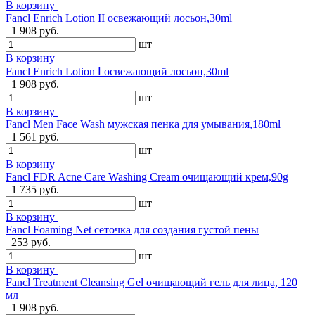
В корзину
Fancl Enrich Lotion II освежающий лосьон,30ml
1 908 руб.
шт
В корзину
Fancl Enrich Lotion Ⅰ освежающий лосьон,30ml
1 908 руб.
шт
В корзину
Fancl Men Face Wash мужская пенка для умывания,180ml
1 561 руб.
шт
В корзину
Fancl FDR Acne Care Washing Cream очищающий крем,90g
1 735 руб.
шт
В корзину
Fancl Foaming Net сеточка для создания густой пены
253 руб.
шт
В корзину
Fancl Treatment Cleansing Gel очищающий гель для лица, 120
мл
1 908 руб.