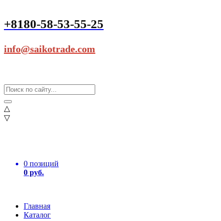
+8180-58-53-55-25
info@saikotrade.com
△
▽
0 позиций
0 руб.
Главная
Каталог