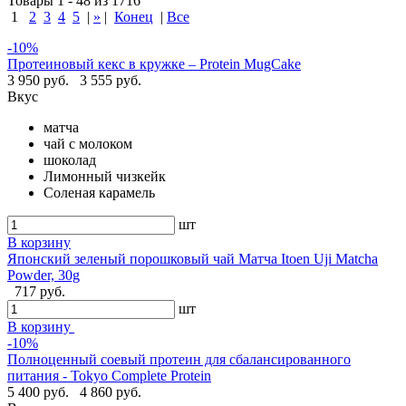
Товары 1 - 48 из 1716
1
2
3
4
5
|
»
|
Конец
|
Все
-10%
Протеиновый кекс в кружке – Protein MugCake
3 950 руб.
3 555 руб.
Вкус
матча
чай с молоком
шоколад
Лимонный чизкейк
Соленая карамель
шт
В корзину
Японский зеленый порошковый чай Матча Itoen Uji Matcha
Powder, 30g
717 руб.
шт
В корзину
-10%
Полноценный соевый протеин для сбалансированного
питания - Tokyo Complete Protein
5 400 руб.
4 860 руб.