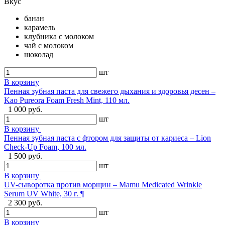
Вкус
банан
карамель
клубника с молоком
чай с молоком
шоколад
шт
В корзину
Пенная зубная паста для свежего дыхания и здоровья десен –
Kao Pureora Foam Fresh Mint, 110 мл.
1 000 руб.
шт
В корзину
Пенная зубная паста с фтором для защиты от кариеса – Lion
Check-Up Foam, 100 мл.
1 500 руб.
шт
В корзину
UV-сыворотка против морщин – Mamu Medicated Wrinkle
Serum UV White, 30 г. ¶
2 300 руб.
шт
В корзину