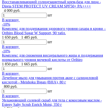
Восстанавливающий солнцезащитный крем-база для лица -
Direia STEM PROTECT UV CREAM SPF50+ PA++++
4 000 руб.
шт
В корзину
-10%
Комплекс для поддержания здорового уровня сахара в крови –
Orihiro Blood Sugar W Support, 90 табл.
1 650 руб.
1 485 руб.
шт
В корзину
-10%
Комплекс для снижения висцерального жира и поддержания
нормального уровня мочевой кислоты от Orihiro
1 850 руб.
1 665 руб.
шт
В корзину
Лечебное мыло для умывания против акне с салициловой
кислотой - Meishoku Bigan (BHA), 80 г
800 руб.
шт
В корзину
Увлажняющий солевой скраб для тела с кокосовым маслом -
Esteny Salty Scrub Enrich Moist, 350 г