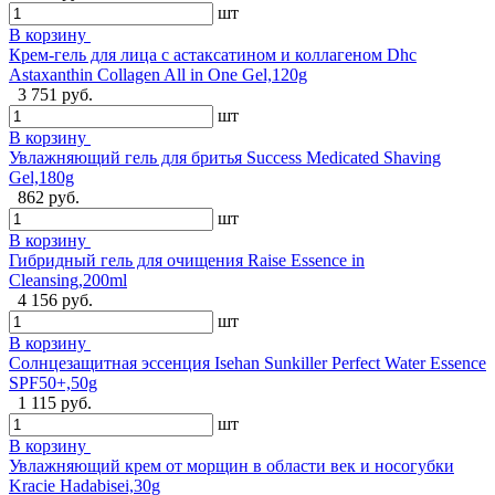
шт
В корзину
Крем-гель для лица с астаксатином и коллагеном Dhc
Astaxanthin Collagen All in One Gel,120g
3 751 руб.
шт
В корзину
Увлажняющий гель для бритья Success Medicated Shaving
Gel,180g
862 руб.
шт
В корзину
Гибридный гель для очищения Raise Essence in
Cleansing,200ml
4 156 руб.
шт
В корзину
Солнцезащитная эссенция Isehan Sunkiller Perfect Water Essence
SPF50+,50g
1 115 руб.
шт
В корзину
Увлажняющий крем от морщин в области век и носогубки
Kracie Hadabisei,30g