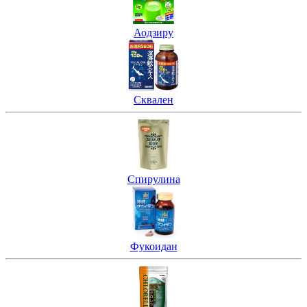
Аодзиру
Сквален
Спирулина
Фукоидан