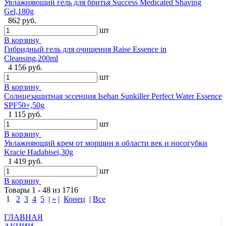
Увлажняющий гель для бритья Success Medicated Shaving
Gel,180g
862 руб.
шт
В корзину
Гибридный гель для очищения Raise Essence in
Cleansing,200ml
4 156 руб.
шт
В корзину
Солнцезащитная эссенция Isehan Sunkiller Perfect Water Essence
SPF50+,50g
1 115 руб.
шт
В корзину
Увлажняющий крем от морщин в области век и носогубки
Kracie Hadabisei,30g
1 419 руб.
шт
В корзину
Товары 1 - 48 из 1716
1
2
3
4
5
|
»
|
Конец
|
Все
ГЛАВНАЯ