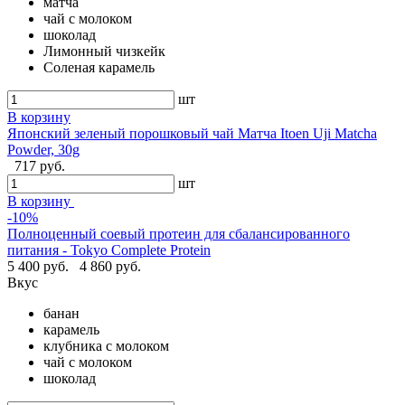
матча
чай с молоком
шоколад
Лимонный чизкейк
Соленая карамель
шт
В корзину
Японский зеленый порошковый чай Матча Itoen Uji Matcha
Powder, 30g
717 руб.
шт
В корзину
-10%
Полноценный соевый протеин для сбалансированного
питания - Tokyo Complete Protein
5 400 руб.
4 860 руб.
Вкус
банан
карамель
клубника с молоком
чай с молоком
шоколад