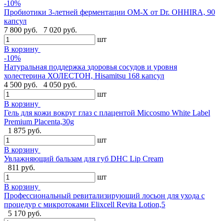
-10%
Пробиотики 3-летней ферментации OM-X от Dr. OHHIRA, 90
капсул
7 800 руб.
7 020 руб.
шт
В корзину
-10%
Натуральная поддержка здоровья сосудов и уровня
холестерина ХОЛЕСТОН, Hisamitsu 168 капсул
4 500 руб.
4 050 руб.
шт
В корзину
Гель для кожи вокруг глаз с плацентой Miccosmo White Label
Premium Placenta,30g
1 875 руб.
шт
В корзину
Увлажняющий бальзам для губ DHC Lip Cream
811 руб.
шт
В корзину
Профессиональный ревитализирующий лосьон для ухода с
процедур с микротоками Elixcell Revita Lotion,5
5 170 руб.