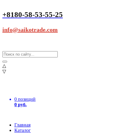
+8180-58-53-55-25
info@saikotrade.com
△
▽
0 позиций
0 руб.
Главная
Каталог