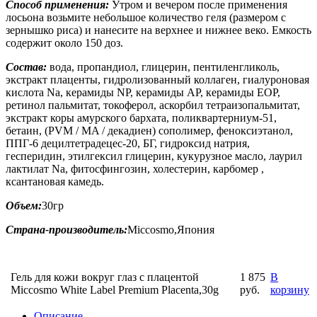
Способ применения:
Утром и вечером после применения
лосьона возьмите небольшое количество геля (размером с
зернышко риса) и нанесите на верхнее и нижнее веко. Емкость
содержит около 150 доз.
Состав:
вода, пропандиол, глицерин, пентиленгликоль,
экстракт плаценты, гидролизованный коллаген, гиалуроновая
кислота Na, керамиды NP, керамиды AP, керамиды EOP,
ретинол пальмитат, токоферол, аскорбил тетраизопальмитат,
экстракт коры амурского бархата, поликвартерниум-51,
бетаин, (PVM / MA / декадиен) сополимер, феноксиэтанол,
ППГ-6 децилтетрадецес-20, БГ, гидроксид натрия,
гесперидин, этилгексил глицерин, кукурузное масло, лаурил
лактилат Na, фитосфингозин, холестерин, карбомер ,
ксантановая камедь.
Объем:
30гр
Страна-производитель:
Miccosmo,Япония
Гель для кожи вокруг глаз с плацентой
1 875
В
Miccosmo White Label Premium Placenta,30g
руб.
корзину
Описание