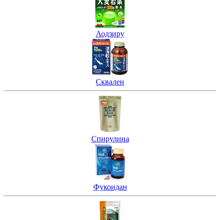
Аодзиру
Сквален
Спирулина
Фукоидан