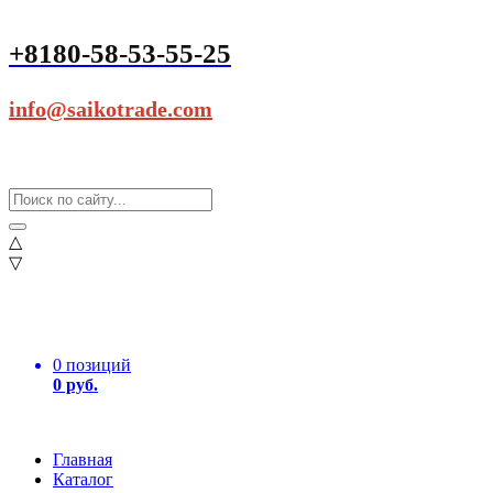
+8180-58-53-55-25
info@saikotrade.com
△
▽
0 позиций
0 руб.
Главная
Каталог