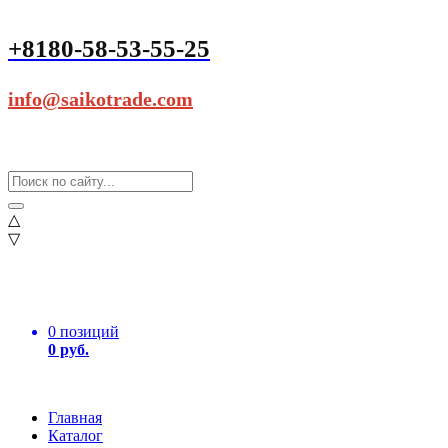
+8180-58-53-55-25
info@saikotrade.com
△
▽
0 позиций
0 руб.
Главная
Каталог