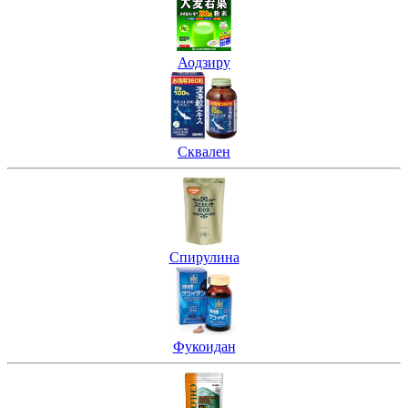
Аодзиру
Сквален
Спирулина
Фукоидан