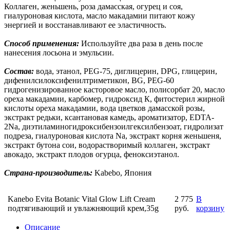
Коллаген, женьшень, роза дамасская, огурец и соя,
гиалуроновая кислота, масло макадамии питают кожу
энергией и восстанавливают ее эластичность.
Способ применения:
Используйте два раза в день после
нанесения лосьона и эмульсии.
Состав:
вода, этанол, PEG-75, диглицерин, DPG, глицерин,
дифенилсилоксифенилтриметикон, BG, PEG-60
гидрогенизированное касторовое масло, полисорбат 20, масло
ореха макадамии, карбомер, гидроксид К, фитостерил жирной
кислоты ореха макадамии, вода цветков дамасской розы,
экстракт редьки, ксантановая камедь, ароматизатор, EDTA-
2Na, диэтиламиногидроксибензоилгексилбензоат, гидролизат
подреза, гиалуроновая кислота Na, экстракт корня женьшеня,
экстракт бутона сои, водорастворимый коллаген, экстракт
авокадо, экстракт плодов огурца, феноксиэтанол.
Страна-производитель:
Kabebo, Япония
Kanebo Evita Botanic Vital Glow Lift Cream
2 775
В
подтягивающий и увлажняющий крем,35g
руб.
корзину
Описание