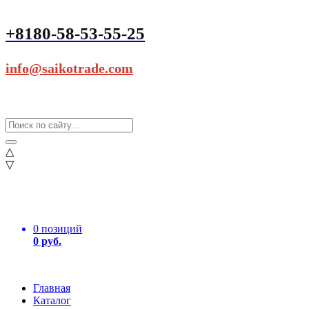
+8180-58-53-55-25
info@saikotrade.com
△
▽
0 позиций
0 руб.
Главная
Каталог