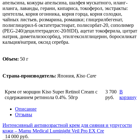
апельсина, кожуры апельсина, шалфея мускатного, иланг-
иланга, лаванды, герани, кипариса, токоферол, экстракты:
центеллы, корня огонника, корня горца, корня солодки,
чайных листьев, розмарина, ромашки; глицерилбегенат,
полиглицерил-6 октатетрастеарат, полисорбат-20, сополимер
(PEG-240/децилтетрадесес-20/HDI), ацетат токоферила, цитрат
натрия, диметилизосорбид, этилгексилглицерин, боросиликат
кальция/натрия, оксид серебра.
Объем:
50 г
Страна-производитель:
Япония,
Kiso Care
Крем от морщин Kiso Super Retinol Cream с
3 700
В
содержанием ретинола 0.4%. 50гр
руб.
корзину
Описание
Отзывы
Интенсивный антивозрастной крем для сияния и упругости
кожи – Mamu Medical Luminight Veil Pro EX Cre
14 000 руб.