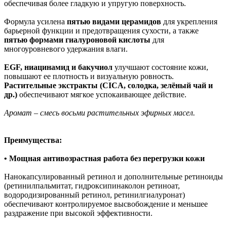
обеспечивая более гладкую и упругую поверхность.
Формула усилена
пятью видами церамидов
для укрепления
барьерной функции и предотвращения сухости, а также
пятью формами гиалуроновой кислоты
для
многоуровневого удержания влаги.
EGF, ниацинамид и бакучиол
улучшают состояние кожи,
повышают ее плотность и визуальную ровность.
Растительные экстракты (CICA, солодка, зелёный чай и
др.)
обеспечивают мягкое успокаивающее действие.
Аромат – смесь восьми растительных эфирных масел.
Преимущества:
• Мощная антивозрастная работа без перегрузки кожи
Нанокапсулированный ретинол и дополнительные ретиноиды
(ретинилпальмитат, гидроксипинаколон ретиноат,
водородизированный ретинол, ретинилгиалуронат)
обеспечивают контролируемое высвобождение и меньшее
раздражение при высокой эффективности.