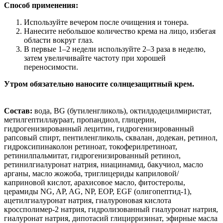
Способ применения:
Используйте вечером после очищения и тонера.
Нанесите небольшое количество крема на лицо, избегая
области вокруг глаз.
В первые 1–2 недели используйте 2–3 раза в неделю,
затем увеличивайте частоту при хорошей
переносимости.
Утром обязательно наносите солнцезащитный крем.
Состав:
вода, BG (бутиленгликоль), октилдодецилмиристат,
метилгептиллаураат, пропандиол, глицерин,
гидрогенизированный лецитин, гидрогенизированный
рапсовый спирт, пентиленгликоль, сквалан, додекан, ретинол,
гидроксипинаколон ретиноат, токоферилретиноат,
ретинилпальмитат, гидрогенизированный ретинол,
ретинилгиалуронат натрия, ниацинамид, бакучиол, масло
арганы, масло жожоба, триглицериды каприловой/
каприновой кислот, арахисовое масло, фитостеролы,
церамиды NG, AP, AG, NP, EOP, EGF (олигопептид-1),
ацетилгиалуронат натрия, гиалуроновая кислота
кроссполимер-2 натрия, гидролизованный гиалуронат натрия,
гиалуронат натрия, дипотасий глицирризинат, эфирные масла